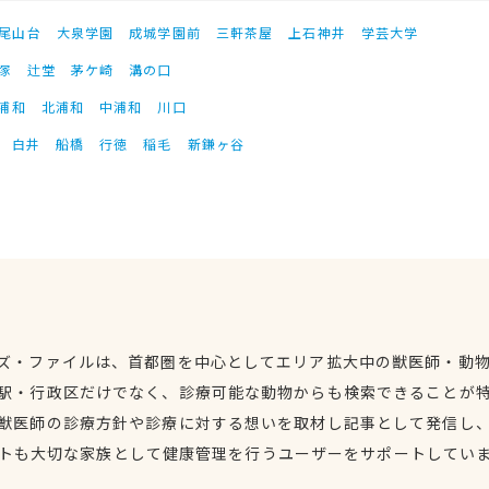
尾山台
大泉学園
成城学園前
三軒茶屋
上石神井
学芸大学
塚
辻堂
茅ケ崎
溝の口
浦和
北浦和
中浦和
川口
白井
船橋
行徳
稲毛
新鎌ヶ谷
ズ・ファイルは、首都圏を中心としてエリア拡大中の獣医師・動
駅・行政区だけでなく、診療可能な動物からも検索できることが
獣医師の診療方針や診療に対する想いを取材し記事として発信し
トも大切な家族として健康管理を行うユーザーをサポートしてい