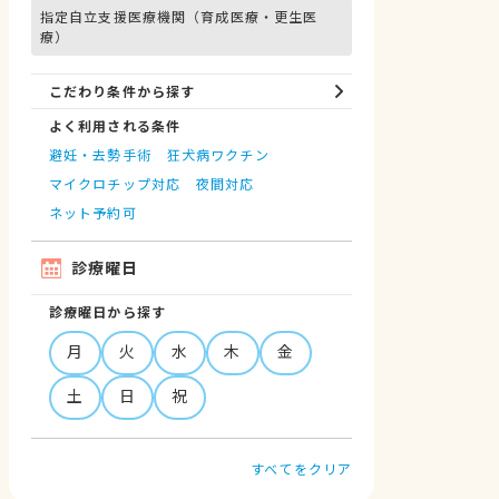
指定自立支援医療機関（育成医療・更生医
療）
こだわり条件から探す
よく利用される条件
避妊・去勢手術
狂犬病ワクチン
マイクロチップ対応
夜間対応
ネット予約可
診療曜日
診療曜日から探す
月
火
水
木
金
土
日
祝
すべてをクリア