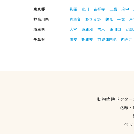
東京都
荻窪
立川
吉祥寺
三鷹
府中
神奈川県
青葉台
あざみ野
鶴見
平塚
戸
埼玉県
大宮
東浦和
志木
東川口
武蔵
千葉県
浦安
新浦安
京成津田沼
西白井
動物病院ドクター
路線・
ペッ