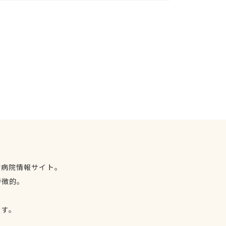
物病院情報サイト。
特徴的。
、
ます。