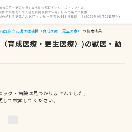
動物病院・獣医を探すなら動物病院ドクターズ・ファイル。
獣医の診療方針や人柄を独自取材で紹介。好みの条件で検索！
街の頼れる獣医さん 937 人、動物病院 9,443 件掲載中！(2026年08月07日現在)
指定自立支援医療機関（育成医療・更生医療）
の検索結果
関（育成医療・更生医療）)の獣医・動
ニック・病院は見つかりませんでした。
更して検索してください。
1