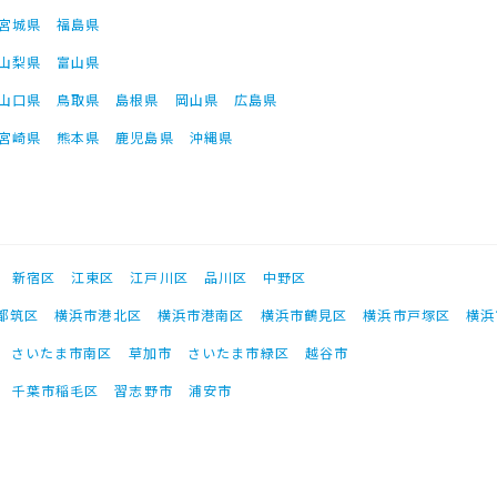
宮城県
福島県
山梨県
富山県
山口県
鳥取県
島根県
岡山県
広島県
宮崎県
熊本県
鹿児島県
沖縄県
新宿区
江東区
江戸川区
品川区
中野区
都筑区
横浜市港北区
横浜市港南区
横浜市鶴見区
横浜市戸塚区
横浜
さいたま市南区
草加市
さいたま市緑区
越谷市
千葉市稲毛区
習志野市
浦安市