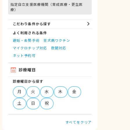
指定自立支援医療機関（育成医療・更生医
療）
こだわり条件から探す
よく利用される条件
避妊・去勢手術
狂犬病ワクチン
マイクロチップ対応
夜間対応
ネット予約可
診療曜日
診療曜日から探す
月
火
水
木
金
土
日
祝
すべてをクリア