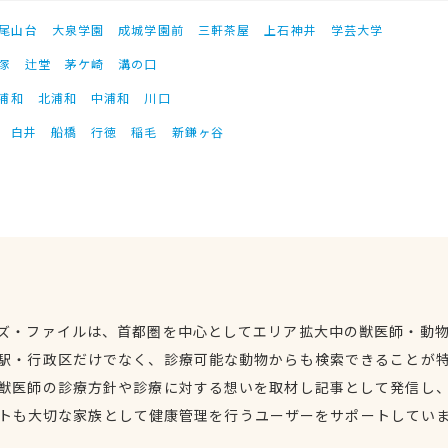
尾山台
大泉学園
成城学園前
三軒茶屋
上石神井
学芸大学
塚
辻堂
茅ケ崎
溝の口
浦和
北浦和
中浦和
川口
白井
船橋
行徳
稲毛
新鎌ヶ谷
ズ・ファイルは、首都圏を中心としてエリア拡大中の獣医師・動
駅・行政区だけでなく、診療可能な動物からも検索できることが
獣医師の診療方針や診療に対する想いを取材し記事として発信し
トも大切な家族として健康管理を行うユーザーをサポートしてい