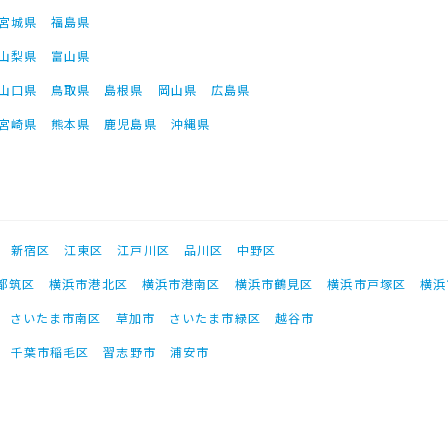
宮城県
福島県
山梨県
富山県
山口県
鳥取県
島根県
岡山県
広島県
宮崎県
熊本県
鹿児島県
沖縄県
新宿区
江東区
江戸川区
品川区
中野区
都筑区
横浜市港北区
横浜市港南区
横浜市鶴見区
横浜市戸塚区
横浜
さいたま市南区
草加市
さいたま市緑区
越谷市
千葉市稲毛区
習志野市
浦安市