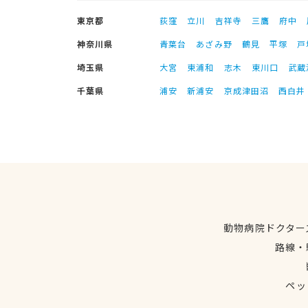
東京都
荻窪
立川
吉祥寺
三鷹
府中
神奈川県
青葉台
あざみ野
鶴見
平塚
戸
埼玉県
大宮
東浦和
志木
東川口
武蔵
千葉県
浦安
新浦安
京成津田沼
西白井
動物病院ドクター
路線・
ペッ