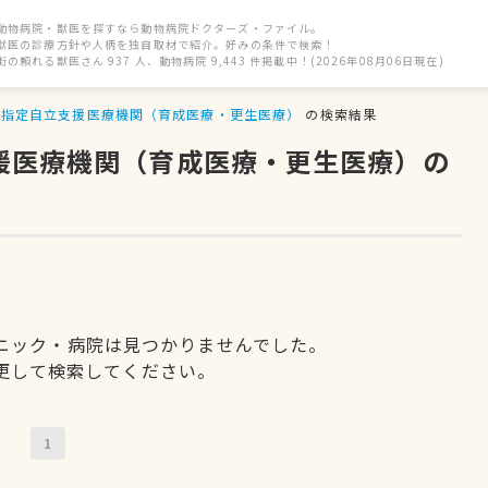
動物病院・獣医を探すなら動物病院ドクターズ・ファイル。
獣医の診療方針や人柄を独自取材で紹介。好みの条件で検索！
街の頼れる獣医さん 937 人、動物病院 9,443 件掲載中！(2026年08月06日現在)
指定自立支援医療機関（育成医療・更生医療）
の検索結果
支援医療機関（育成医療・更生医療）の
ニック・病院は見つかりませんでした。
更して検索してください。
1