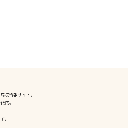
物病院情報サイト。
特徴的。
、
ます。