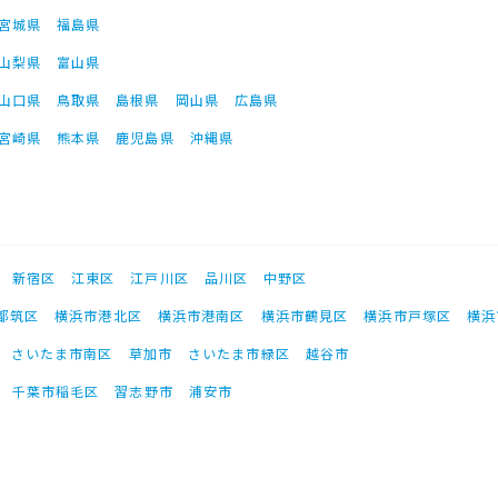
宮城県
福島県
山梨県
富山県
山口県
鳥取県
島根県
岡山県
広島県
宮崎県
熊本県
鹿児島県
沖縄県
新宿区
江東区
江戸川区
品川区
中野区
都筑区
横浜市港北区
横浜市港南区
横浜市鶴見区
横浜市戸塚区
横浜
さいたま市南区
草加市
さいたま市緑区
越谷市
千葉市稲毛区
習志野市
浦安市