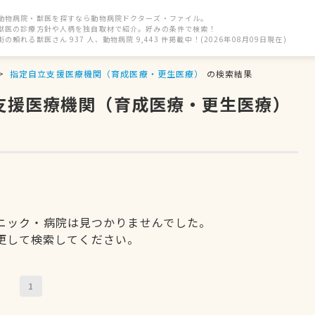
動物病院・獣医を探すなら動物病院ドクターズ・ファイル。
獣医の診療方針や人柄を独自取材で紹介。好みの条件で検索！
街の頼れる獣医さん 937 人、動物病院 9,443 件掲載中！(2026年08月09日現在)
指定自立支援医療機関（育成医療・更生医療）
の検索結果
立支援医療機関（育成医療・更生医療）
ニック・病院は見つかりませんでした。
更して検索してください。
1