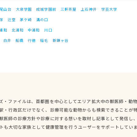
尾山台
大泉学園
成城学園前
三軒茶屋
上石神井
学芸大学
塚
辻堂
茅ケ崎
溝の口
浦和
北浦和
中浦和
川口
白井
船橋
行徳
稲毛
新鎌ヶ谷
ズ・ファイルは、首都圏を中心としてエリア拡大中の獣医師・動
駅・行政区だけでなく、診療可能な動物からも検索できることが
獣医師の診療方針や診療に対する想いを取材し記事として発信し
トも大切な家族として健康管理を行うユーザーをサポートしてい