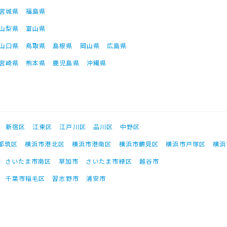
宮城県
福島県
山梨県
富山県
山口県
鳥取県
島根県
岡山県
広島県
宮崎県
熊本県
鹿児島県
沖縄県
新宿区
江東区
江戸川区
品川区
中野区
都筑区
横浜市港北区
横浜市港南区
横浜市鶴見区
横浜市戸塚区
横浜
さいたま市南区
草加市
さいたま市緑区
越谷市
千葉市稲毛区
習志野市
浦安市