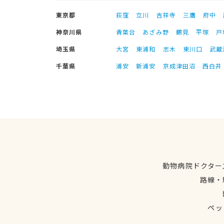
東京都
荻窪
立川
吉祥寺
三鷹
府中
神奈川県
青葉台
あざみ野
鶴見
平塚
戸
埼玉県
大宮
東浦和
志木
東川口
武蔵
千葉県
浦安
新浦安
京成津田沼
西白井
動物病院ドクター
路線・
ペッ