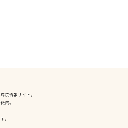
物病院情報サイト。
特徴的。
、
ます。