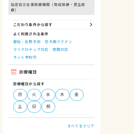
指定自立支援医療機関（育成医療・更生医
療）
こだわり条件から探す
よく利用される条件
避妊・去勢手術
狂犬病ワクチン
マイクロチップ対応
夜間対応
ネット予約可
診療曜日
診療曜日から探す
月
火
水
木
金
土
日
祝
すべてをクリア