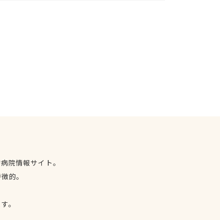
物病院情報サイト。
特徴的。
、
ます。