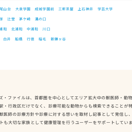
尾山台
大泉学園
成城学園前
三軒茶屋
上石神井
学芸大学
塚
辻堂
茅ケ崎
溝の口
浦和
北浦和
中浦和
川口
白井
船橋
行徳
稲毛
新鎌ヶ谷
ズ・ファイルは、首都圏を中心としてエリア拡大中の獣医師・動
駅・行政区だけでなく、診療可能な動物からも検索できることが
獣医師の診療方針や診療に対する想いを取材し記事として発信し
トも大切な家族として健康管理を行うユーザーをサポートしてい