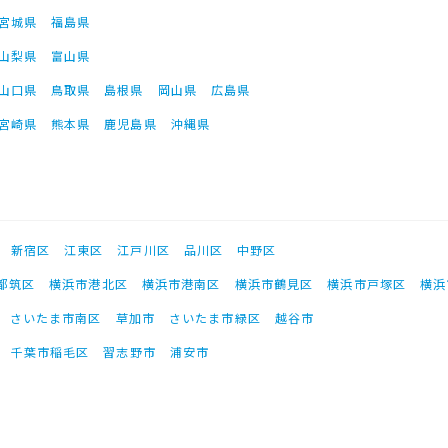
宮城県
福島県
山梨県
富山県
山口県
鳥取県
島根県
岡山県
広島県
宮崎県
熊本県
鹿児島県
沖縄県
新宿区
江東区
江戸川区
品川区
中野区
都筑区
横浜市港北区
横浜市港南区
横浜市鶴見区
横浜市戸塚区
横浜
さいたま市南区
草加市
さいたま市緑区
越谷市
千葉市稲毛区
習志野市
浦安市