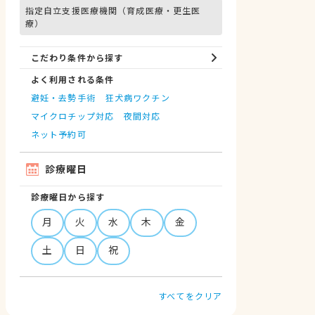
指定自立支援医療機関（育成医療・更生医
療）
こだわり条件から探す
よく利用される条件
避妊・去勢手術
狂犬病ワクチン
マイクロチップ対応
夜間対応
ネット予約可
診療曜日
診療曜日から探す
月
火
水
木
金
土
日
祝
すべてをクリア