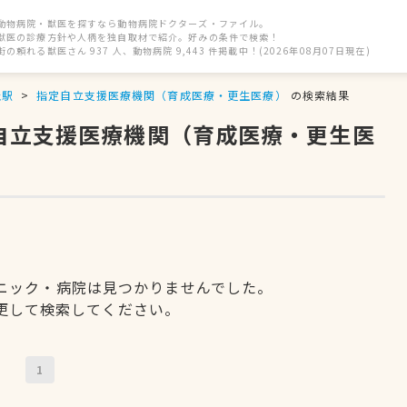
動物病院・獣医を探すなら動物病院ドクターズ・ファイル。
獣医の診療方針や人柄を独自取材で紹介。好みの条件で検索！
街の頼れる獣医さん 937 人、動物病院 9,443 件掲載中！(2026年08月07日現在)
丘駅
指定自立支援医療機関（育成医療・更生医療）
の検索結果
定自立支援医療機関（育成医療・更生医
ニック・病院は見つかりませんでした。
更して検索してください。
1