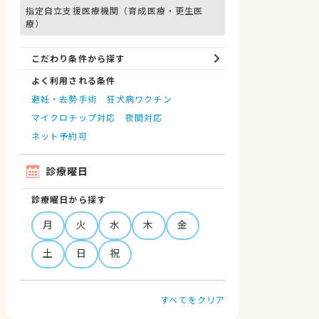
指定自立支援医療機関（育成医療・更生医
療）
こだわり条件から探す
よく利用される条件
避妊・去勢手術
狂犬病ワクチン
マイクロチップ対応
夜間対応
ネット予約可
診療曜日
診療曜日から探す
月
火
水
木
金
土
日
祝
すべてをクリア