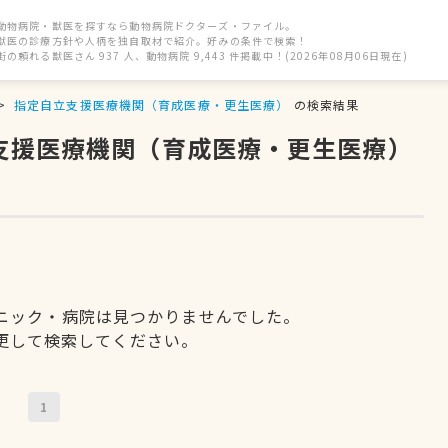
動物病院・獣医を探すなら動物病院ドクターズ・ファイル。
獣医の診療方針や人柄を独自取材で紹介。好みの条件で検索！
街の頼れる獣医さん 937 人、動物病院 9,443 件掲載中！(2026年08月06日現在)
指定自立支援医療機関（育成医療・更生医療）
の検索結果
立支援医療機関（育成医療・更生医療）
ニック・病院は見つかりませんでした。
更して検索してください。
1