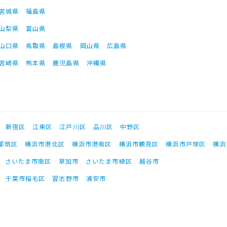
宮城県
福島県
山梨県
富山県
山口県
鳥取県
島根県
岡山県
広島県
宮崎県
熊本県
鹿児島県
沖縄県
新宿区
江東区
江戸川区
品川区
中野区
都筑区
横浜市港北区
横浜市港南区
横浜市鶴見区
横浜市戸塚区
横浜
さいたま市南区
草加市
さいたま市緑区
越谷市
千葉市稲毛区
習志野市
浦安市