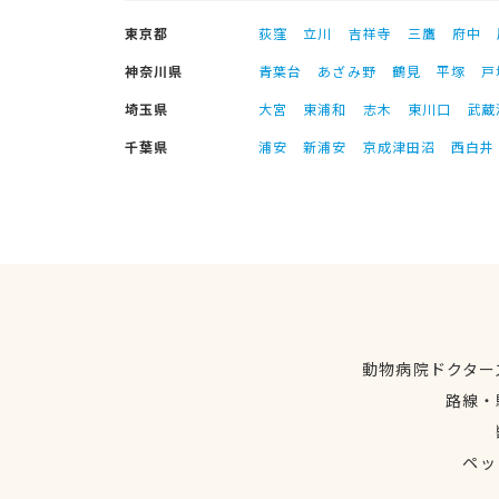
東京都
荻窪
立川
吉祥寺
三鷹
府中
神奈川県
青葉台
あざみ野
鶴見
平塚
戸
埼玉県
大宮
東浦和
志木
東川口
武蔵
千葉県
浦安
新浦安
京成津田沼
西白井
動物病院ドクター
路線・
ペッ