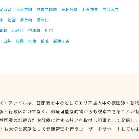
尾山台
大泉学園
成城学園前
三軒茶屋
上石神井
学芸大学
塚
辻堂
茅ケ崎
溝の口
浦和
北浦和
中浦和
川口
白井
船橋
行徳
稲毛
新鎌ヶ谷
ズ・ファイルは、首都圏を中心としてエリア拡大中の獣医師・動
駅・行政区だけでなく、診療可能な動物からも検索できることが
獣医師の診療方針や診療に対する想いを取材し記事として発信し
トも大切な家族として健康管理を行うユーザーをサポートしてい