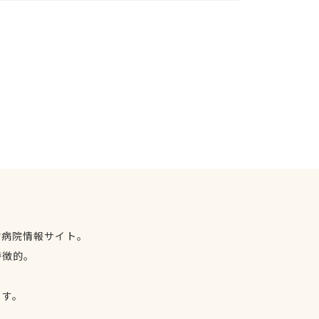
物病院情報サイト。
特徴的。
、
ます。