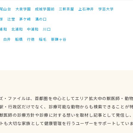
尾山台
大泉学園
成城学園前
三軒茶屋
上石神井
学芸大学
塚
辻堂
茅ケ崎
溝の口
浦和
北浦和
中浦和
川口
白井
船橋
行徳
稲毛
新鎌ヶ谷
ズ・ファイルは、首都圏を中心としてエリア拡大中の獣医師・動
駅・行政区だけでなく、診療可能な動物からも検索できることが
獣医師の診療方針や診療に対する想いを取材し記事として発信し
トも大切な家族として健康管理を行うユーザーをサポートしてい