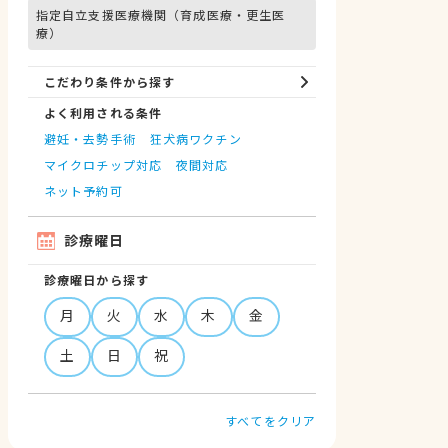
指定自立支援医療機関（育成医療・更生医
療）
こだわり条件から探す
よく利用される条件
避妊・去勢手術
狂犬病ワクチン
マイクロチップ対応
夜間対応
ネット予約可
診療曜日
診療曜日から探す
月
火
水
木
金
土
日
祝
すべてをクリア