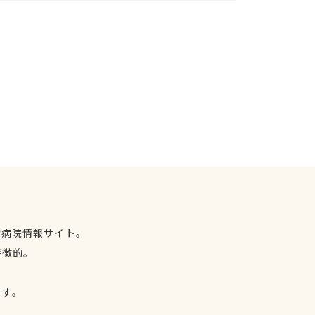
物病院情報サイト。
特徴的。
、
ます。