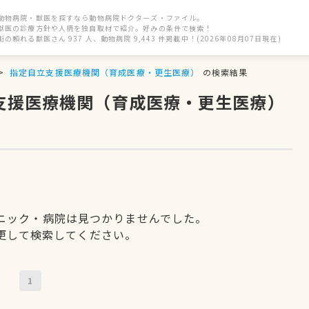
動物病院・獣医を探すなら動物病院ドクターズ・ファイル。
獣医の診療方針や人柄を独自取材で紹介。好みの条件で検索！
街の頼れる獣医さん 937 人、動物病院 9,443 件掲載中！(2026年08月07日現在)
指定自立支援医療機関（育成医療・更生医療）
の検索結果
立支援医療機関（育成医療・更生医療）
ニック・病院は見つかりませんでした。
更して検索してください。
1