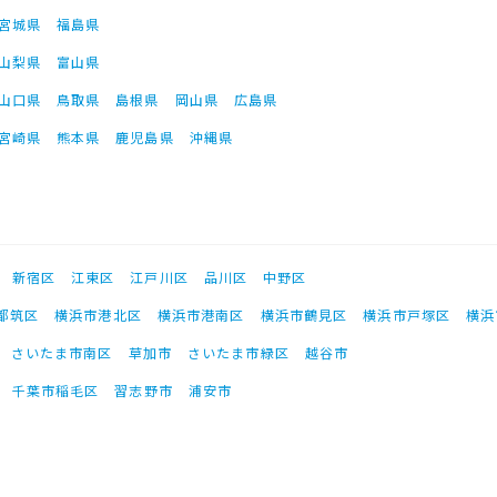
宮城県
福島県
山梨県
富山県
山口県
鳥取県
島根県
岡山県
広島県
宮崎県
熊本県
鹿児島県
沖縄県
新宿区
江東区
江戸川区
品川区
中野区
都筑区
横浜市港北区
横浜市港南区
横浜市鶴見区
横浜市戸塚区
横浜
さいたま市南区
草加市
さいたま市緑区
越谷市
千葉市稲毛区
習志野市
浦安市