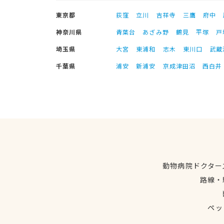
東京都
荻窪
立川
吉祥寺
三鷹
府中
神奈川県
青葉台
あざみ野
鶴見
平塚
戸
埼玉県
大宮
東浦和
志木
東川口
武蔵
千葉県
浦安
新浦安
京成津田沼
西白井
動物病院ドクター
路線・
ペッ