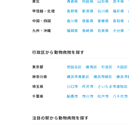
東北
青森県
秋田県
山形県
岩手県
甲信越・北陸
長野県
新潟県
石川県
福井県
中国・四国
香川県
徳島県
愛媛県
高知県
九州・沖縄
福岡県
長崎県
佐賀県
大分県
行政区から動物病院を探す
東京都
世田谷区
練馬区
杉並区
大田区
神奈川県
横浜市青葉区
横浜市緑区
横浜市
埼玉県
川口市
所沢市
さいたま市浦和区
千葉県
船橋市
市川市
松戸市
八千代市
注目の駅から動物病院を探す