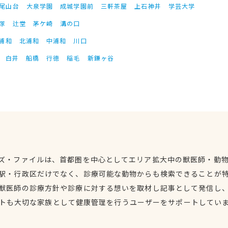
尾山台
大泉学園
成城学園前
三軒茶屋
上石神井
学芸大学
塚
辻堂
茅ケ崎
溝の口
浦和
北浦和
中浦和
川口
白井
船橋
行徳
稲毛
新鎌ヶ谷
ズ・ファイルは、首都圏を中心としてエリア拡大中の獣医師・動
駅・行政区だけでなく、診療可能な動物からも検索できることが
獣医師の診療方針や診療に対する想いを取材し記事として発信し
トも大切な家族として健康管理を行うユーザーをサポートしてい