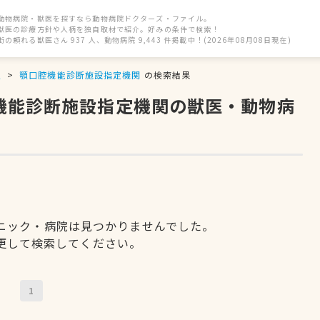
動物病院・獣医を探すなら動物病院ドクターズ・ファイル。
獣医の診療方針や人柄を独自取材で紹介。好みの条件で検索！
街の頼れる獣医さん 937 人、動物病院 9,443 件掲載中！(2026年08月08日現在)
駅
顎口腔機能診断施設指定機関
の検索結果
腔機能診断施設指定機関の獣医・動物病
ニック・病院は見つかりませんでした。
更して検索してください。
1