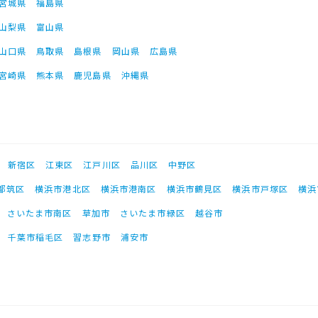
宮城県
福島県
山梨県
富山県
山口県
鳥取県
島根県
岡山県
広島県
宮崎県
熊本県
鹿児島県
沖縄県
新宿区
江東区
江戸川区
品川区
中野区
都筑区
横浜市港北区
横浜市港南区
横浜市鶴見区
横浜市戸塚区
横浜
さいたま市南区
草加市
さいたま市緑区
越谷市
千葉市稲毛区
習志野市
浦安市