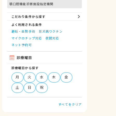
顎口腔機能診断施設指定機関
こだわり条件から探す
よく利用される条件
避妊・去勢手術
狂犬病ワクチン
マイクロチップ対応
夜間対応
ネット予約可
診療曜日
診療曜日から探す
月
火
水
木
金
土
日
祝
すべてをクリア