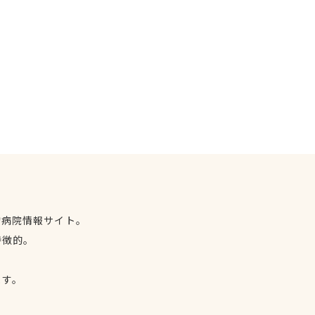
物病院情報サイト。
特徴的。
、
ます。