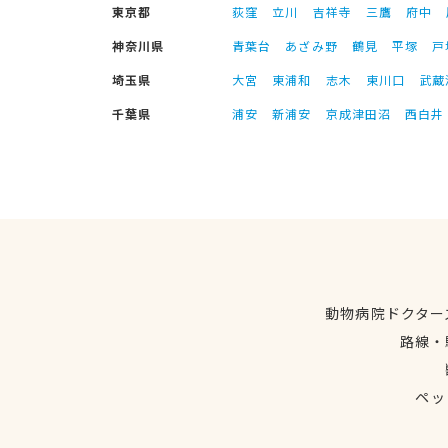
東京都
荻窪
立川
吉祥寺
三鷹
府中
神奈川県
青葉台
あざみ野
鶴見
平塚
戸
埼玉県
大宮
東浦和
志木
東川口
武蔵
千葉県
浦安
新浦安
京成津田沼
西白井
動物病院ドクター
路線・
ペッ