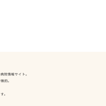
物病院情報サイト。
特徴的。
、
ます。