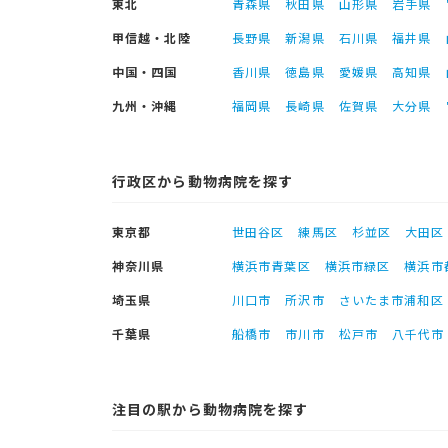
東北
青森県
秋田県
山形県
岩手県
甲信越・北陸
長野県
新潟県
石川県
福井県
中国・四国
香川県
徳島県
愛媛県
高知県
九州・沖縄
福岡県
長崎県
佐賀県
大分県
行政区から動物病院を探す
東京都
世田谷区
練馬区
杉並区
大田区
神奈川県
横浜市青葉区
横浜市緑区
横浜市
埼玉県
川口市
所沢市
さいたま市浦和区
千葉県
船橋市
市川市
松戸市
八千代市
注目の駅から動物病院を探す