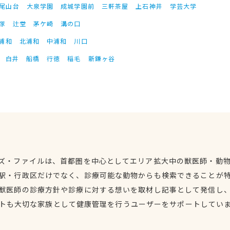
尾山台
大泉学園
成城学園前
三軒茶屋
上石神井
学芸大学
塚
辻堂
茅ケ崎
溝の口
浦和
北浦和
中浦和
川口
白井
船橋
行徳
稲毛
新鎌ヶ谷
ズ・ファイルは、首都圏を中心としてエリア拡大中の獣医師・動
駅・行政区だけでなく、診療可能な動物からも検索できることが
獣医師の診療方針や診療に対する想いを取材し記事として発信し
トも大切な家族として健康管理を行うユーザーをサポートしてい