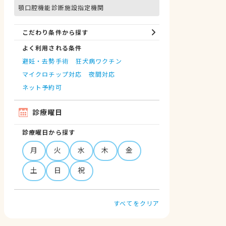
顎口腔機能診断施設指定機関
こだわり条件から探す
よく利用される条件
避妊・去勢手術
狂犬病ワクチン
マイクロチップ対応
夜間対応
ネット予約可
診療曜日
診療曜日から探す
月
火
水
木
金
土
日
祝
すべてをクリア