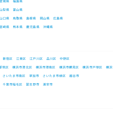
宮城県
福島県
山梨県
富山県
山口県
鳥取県
島根県
岡山県
広島県
宮崎県
熊本県
鹿児島県
沖縄県
新宿区
江東区
江戸川区
品川区
中野区
都筑区
横浜市港北区
横浜市港南区
横浜市鶴見区
横浜市戸塚区
横浜
さいたま市南区
草加市
さいたま市緑区
越谷市
千葉市稲毛区
習志野市
浦安市