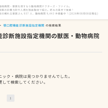
動物病院・獣医を探すなら動物病院ドクターズ・ファイル。
獣医の診療方針や人柄を独自取材で紹介。好みの条件で検索！
街の頼れる獣医さん 937 人、動物病院 9,443 件掲載中！(2026年08月08日現在)
顎口腔機能診断施設指定機関
の検索結果
機能診断施設指定機関の獣医・動物病院
ニック・病院は見つかりませんでした。
更して検索してください。
1