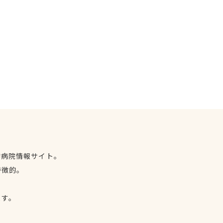
物病院情報サイト。
特徴的。
、
ます。