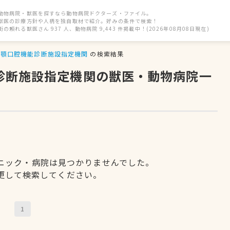
動物病院・獣医を探すなら動物病院ドクターズ・ファイル。
獣医の診療方針や人柄を独自取材で紹介。好みの条件で検索！
街の頼れる獣医さん 937 人、動物病院 9,443 件掲載中！(2026年08月08日現在)
顎口腔機能診断施設指定機関
の検索結果
能診断施設指定機関の獣医・動物病院一
ニック・病院は見つかりませんでした。
更して検索してください。
1