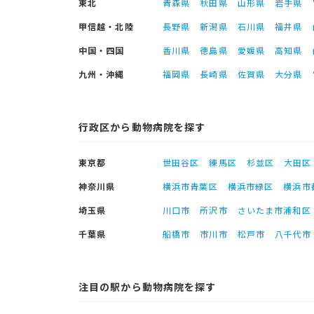
東北
青森県
秋田県
山形県
岩手県
甲信越・北陸
長野県
新潟県
石川県
福井県
中国・四国
香川県
徳島県
愛媛県
高知県
九州・沖縄
福岡県
長崎県
佐賀県
大分県
行政区から動物病院を探す
東京都
世田谷区
練馬区
杉並区
大田区
神奈川県
横浜市青葉区
横浜市緑区
横浜市
埼玉県
川口市
所沢市
さいたま市浦和区
千葉県
船橋市
市川市
松戸市
八千代市
注目の駅から動物病院を探す