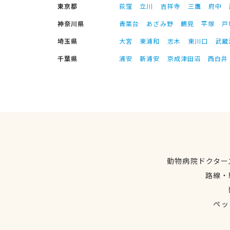
東京都
荻窪
立川
吉祥寺
三鷹
府中
神奈川県
青葉台
あざみ野
鶴見
平塚
戸
埼玉県
大宮
東浦和
志木
東川口
武蔵
千葉県
浦安
新浦安
京成津田沼
西白井
動物病院ドクター
路線・
ペッ