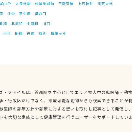
尾山台
大泉学園
成城学園前
三軒茶屋
上石神井
学芸大学
塚
辻堂
茅ケ崎
溝の口
浦和
北浦和
中浦和
川口
白井
船橋
行徳
稲毛
新鎌ヶ谷
ズ・ファイルは、首都圏を中心としてエリア拡大中の獣医師・動
駅・行政区だけでなく、診療可能な動物からも検索できることが
獣医師の診療方針や診療に対する想いを取材し記事として発信し
トも大切な家族として健康管理を行うユーザーをサポートしてい