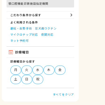
顎口腔機能診断施設指定機関
こだわり条件から探す
よく利用される条件
避妊・去勢手術
狂犬病ワクチン
マイクロチップ対応
夜間対応
ネット予約可
診療曜日
診療曜日から探す
月
火
水
木
金
土
日
祝
すべてをクリア