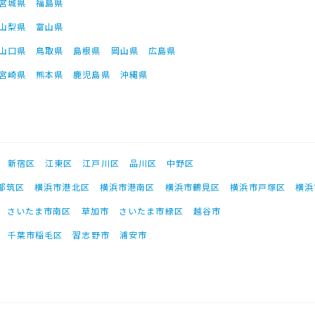
宮城県
福島県
山梨県
富山県
山口県
鳥取県
島根県
岡山県
広島県
宮崎県
熊本県
鹿児島県
沖縄県
新宿区
江東区
江戸川区
品川区
中野区
都筑区
横浜市港北区
横浜市港南区
横浜市鶴見区
横浜市戸塚区
横浜
さいたま市南区
草加市
さいたま市緑区
越谷市
千葉市稲毛区
習志野市
浦安市