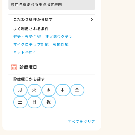
顎口腔機能診断施設指定機関
こだわり条件から探す
よく利用される条件
避妊・去勢手術
狂犬病ワクチン
マイクロチップ対応
夜間対応
ネット予約可
診療曜日
診療曜日から探す
月
火
水
木
金
土
日
祝
すべてをクリア