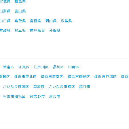
宮城県
福島県
山梨県
富山県
山口県
鳥取県
島根県
岡山県
広島県
宮崎県
熊本県
鹿児島県
沖縄県
新宿区
江東区
江戸川区
品川区
中野区
都筑区
横浜市港北区
横浜市港南区
横浜市鶴見区
横浜市戸塚区
横浜
さいたま市南区
草加市
さいたま市緑区
越谷市
千葉市稲毛区
習志野市
浦安市