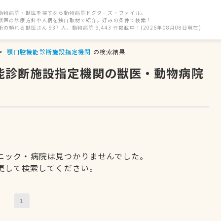
動物病院・獣医を探すなら動物病院ドクターズ・ファイル。
獣医の診療方針や人柄を独自取材で紹介。好みの条件で検索！
街の頼れる獣医さん 937 人、動物病院 9,443 件掲載中！(2026年08月08日現在)
顎口腔機能診断施設指定機関
の検索結果
機能診断施設指定機関の獣医・動物病院
ニック・病院は見つかりませんでした。
更して検索してください。
1