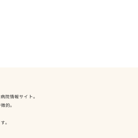
物病院情報サイト。
特徴的。
、
ます。