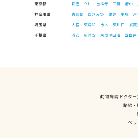
東京都
荻窪
立川
吉祥寺
三鷹
府中
神奈川県
青葉台
あざみ野
鶴見
平塚
戸
埼玉県
大宮
東浦和
志木
東川口
武蔵
千葉県
浦安
新浦安
京成津田沼
西白井
動物病院ドクター
路線・
ペッ