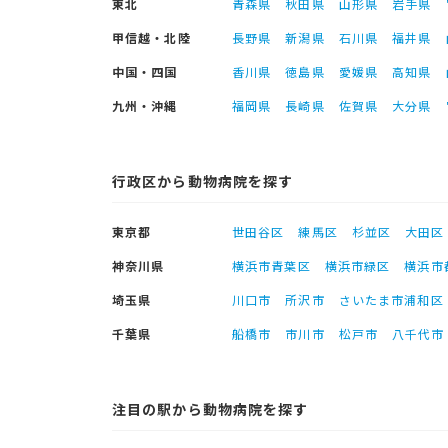
東北
青森県
秋田県
山形県
岩手県
甲信越・北陸
長野県
新潟県
石川県
福井県
中国・四国
香川県
徳島県
愛媛県
高知県
九州・沖縄
福岡県
長崎県
佐賀県
大分県
行政区から動物病院を探す
東京都
世田谷区
練馬区
杉並区
大田区
神奈川県
横浜市青葉区
横浜市緑区
横浜市
埼玉県
川口市
所沢市
さいたま市浦和区
千葉県
船橋市
市川市
松戸市
八千代市
注目の駅から動物病院を探す