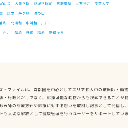
尾山台
大泉学園
成城学園前
三軒茶屋
上石神井
学芸大学
塚
辻堂
茅ケ崎
溝の口
浦和
北浦和
中浦和
川口
白井
船橋
行徳
稲毛
新鎌ヶ谷
ズ・ファイルは、首都圏を中心としてエリア拡大中の獣医師・動
駅・行政区だけでなく、診療可能な動物からも検索できることが
獣医師の診療方針や診療に対する想いを取材し記事として発信し
トも大切な家族として健康管理を行うユーザーをサポートしてい