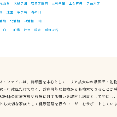
尾山台
大泉学園
成城学園前
三軒茶屋
上石神井
学芸大学
塚
辻堂
茅ケ崎
溝の口
浦和
北浦和
中浦和
川口
白井
船橋
行徳
稲毛
新鎌ヶ谷
ズ・ファイルは、首都圏を中心としてエリア拡大中の獣医師・動
駅・行政区だけでなく、診療可能な動物からも検索できることが
獣医師の診療方針や診療に対する想いを取材し記事として発信し
トも大切な家族として健康管理を行うユーザーをサポートしてい