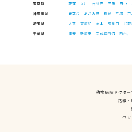
東京都
荻窪
立川
吉祥寺
三鷹
府中
神奈川県
青葉台
あざみ野
鶴見
平塚
戸
埼玉県
大宮
東浦和
志木
東川口
武蔵
千葉県
浦安
新浦安
京成津田沼
西白井
動物病院ドクター
路線・
ペッ