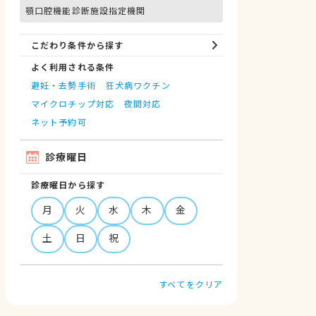
顎口腔機能診断施設指定機関
こだわり条件から探す
よく利用される条件
避妊・去勢手術
狂犬病ワクチン
マイクロチップ対応
夜間対応
ネット予約可
診療曜日
診療曜日から探す
月
火
水
木
金
土
日
祝
すべてをクリア