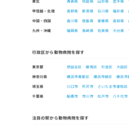
東北
青森県
秋田県
山形県
岩手県
甲信越・北陸
長野県
新潟県
石川県
福井県
中国・四国
香川県
徳島県
愛媛県
高知県
九州・沖縄
福岡県
長崎県
佐賀県
大分県
行政区から動物病院を探す
東京都
世田谷区
練馬区
杉並区
大田区
神奈川県
横浜市青葉区
横浜市緑区
横浜市
埼玉県
川口市
所沢市
さいたま市浦和区
千葉県
船橋市
市川市
松戸市
八千代市
注目の駅から動物病院を探す