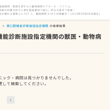
動物病院・獣医を探すなら動物病院ドクターズ・ファイル。
獣医の診療方針や人柄を独自取材で紹介。好みの条件で検索！
街の頼れる獣医さん 937 人、動物病院 9,443 件掲載中！(2026年08月08日現在)
駅
顎口腔機能診断施設指定機関
の検索結果
腔機能診断施設指定機関の獣医・動物病
ニック・病院は見つかりませんでした。
更して検索してください。
1