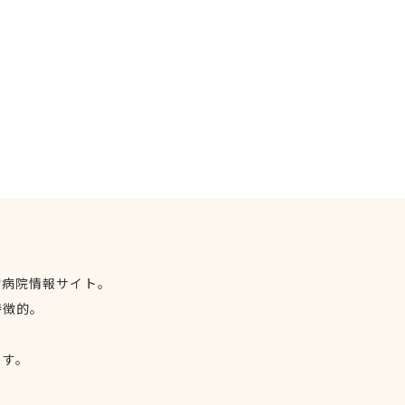
物病院情報サイト。
特徴的。
、
ます。