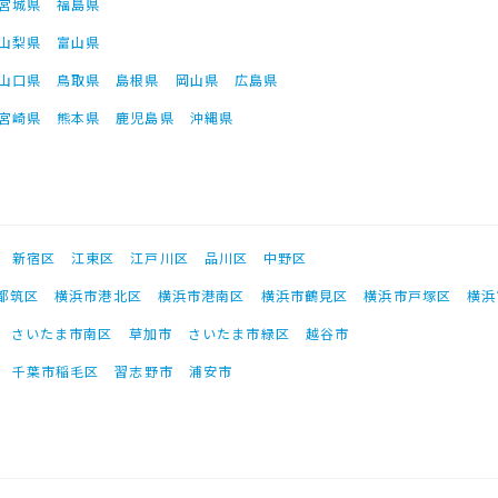
宮城県
福島県
山梨県
富山県
山口県
鳥取県
島根県
岡山県
広島県
宮崎県
熊本県
鹿児島県
沖縄県
新宿区
江東区
江戸川区
品川区
中野区
都筑区
横浜市港北区
横浜市港南区
横浜市鶴見区
横浜市戸塚区
横浜
さいたま市南区
草加市
さいたま市緑区
越谷市
千葉市稲毛区
習志野市
浦安市