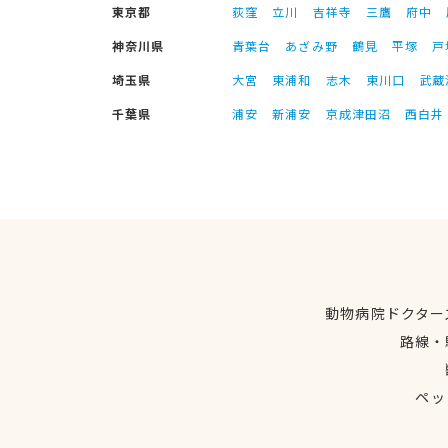
東京都
荻窪
立川
吉祥寺
三鷹
府中
神奈川県
青葉台
あざみ野
鶴見
平塚
戸
埼玉県
大宮
東浦和
志木
東川口
武蔵
千葉県
浦安
新浦安
京成津田沼
西白井
動物病院ドクター
路線・
ペッ