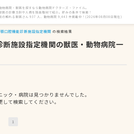
動物病院・獣医を探すなら動物病院ドクターズ・ファイル。
獣医の診療方針や人柄を独自取材で紹介。好みの条件で検索！
街の頼れる獣医さん 937 人、動物病院 9,443 件掲載中！(2026年08月08日現在)
顎口腔機能診断施設指定機関
の検索結果
能診断施設指定機関の獣医・動物病院一
ニック・病院は見つかりませんでした。
更して検索してください。
1