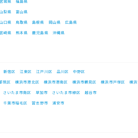
宮城県
福島県
山梨県
富山県
山口県
鳥取県
島根県
岡山県
広島県
宮崎県
熊本県
鹿児島県
沖縄県
新宿区
江東区
江戸川区
品川区
中野区
都筑区
横浜市港北区
横浜市港南区
横浜市鶴見区
横浜市戸塚区
横浜
さいたま市南区
草加市
さいたま市緑区
越谷市
千葉市稲毛区
習志野市
浦安市