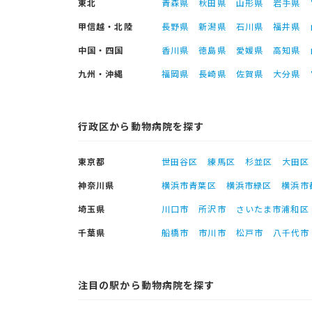
東北
青森県
秋田県
山形県
岩手県
甲信越・北陸
長野県
新潟県
石川県
福井県
中国・四国
香川県
徳島県
愛媛県
高知県
九州・沖縄
福岡県
長崎県
佐賀県
大分県
行政区から動物病院を探す
東京都
世田谷区
練馬区
杉並区
大田区
神奈川県
横浜市青葉区
横浜市緑区
横浜市
埼玉県
川口市
所沢市
さいたま市浦和区
千葉県
船橋市
市川市
松戸市
八千代市
注目の駅から動物病院を探す