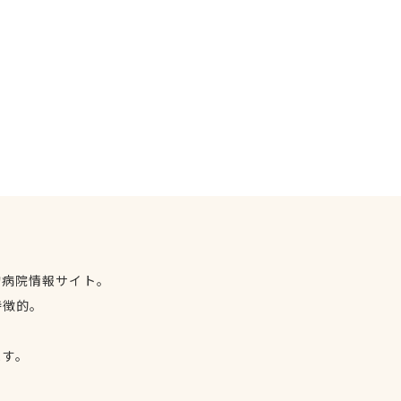
物病院情報サイト。
特徴的。
、
ます。