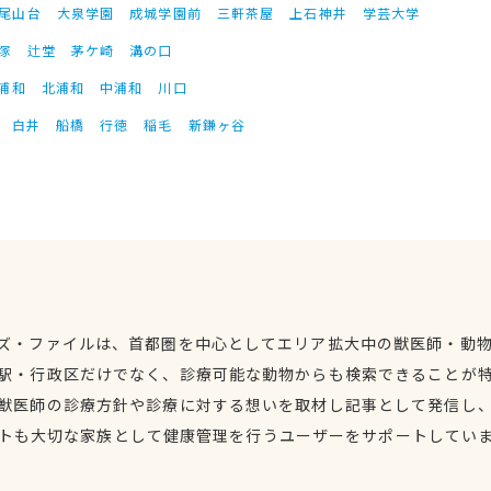
尾山台
大泉学園
成城学園前
三軒茶屋
上石神井
学芸大学
塚
辻堂
茅ケ崎
溝の口
浦和
北浦和
中浦和
川口
白井
船橋
行徳
稲毛
新鎌ヶ谷
ズ・ファイルは、首都圏を中心としてエリア拡大中の獣医師・動
駅・行政区だけでなく、診療可能な動物からも検索できることが
獣医師の診療方針や診療に対する想いを取材し記事として発信し
トも大切な家族として健康管理を行うユーザーをサポートしてい