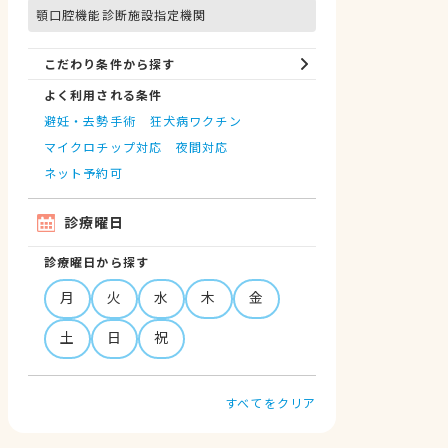
顎口腔機能診断施設指定機関
こだわり条件から探す
よく利用される条件
避妊・去勢手術
狂犬病ワクチン
マイクロチップ対応
夜間対応
ネット予約可
診療曜日
診療曜日から探す
月
火
水
木
金
土
日
祝
すべてをクリア