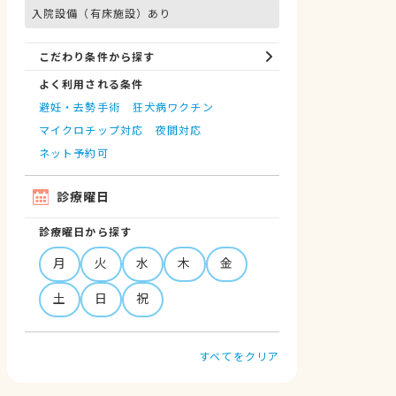
入院設備（有床施設）あり
こだわり条件から探す
よく利用される条件
避妊・去勢手術
狂犬病ワクチン
マイクロチップ対応
夜間対応
ネット予約可
診療曜日
診療曜日から探す
月
火
水
木
金
土
日
祝
すべてをクリア