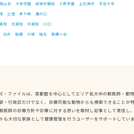
尾山台
大泉学園
成城学園前
三軒茶屋
上石神井
学芸大学
塚
辻堂
茅ケ崎
溝の口
浦和
北浦和
中浦和
川口
白井
船橋
行徳
稲毛
新鎌ヶ谷
ズ・ファイルは、首都圏を中心としてエリア拡大中の獣医師・動
駅・行政区だけでなく、診療可能な動物からも検索できることが
獣医師の診療方針や診療に対する想いを取材し記事として発信し
トも大切な家族として健康管理を行うユーザーをサポートしてい