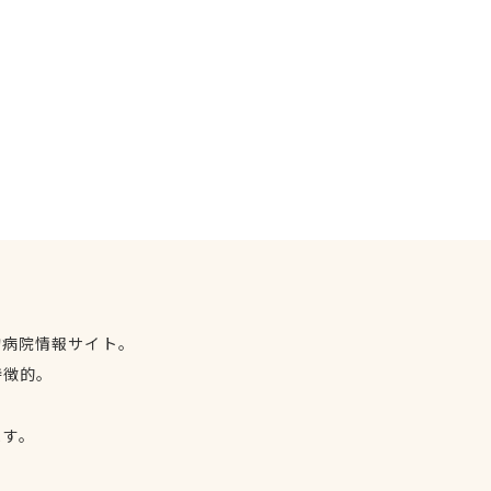
物病院情報サイト。
特徴的。
、
ます。