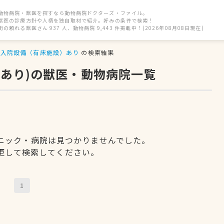
動物病院・獣医を探すなら動物病院ドクターズ・ファイル。
獣医の診療方針や人柄を独自取材で紹介。好みの条件で検索！
街の頼れる獣医さん 937 人、動物病院 9,443 件掲載中！(2026年08月08日現在)
入院設備（有床施設）あり
の検索結果
）あり)の獣医・動物病院一覧
ニック・病院は見つかりませんでした。
更して検索してください。
1