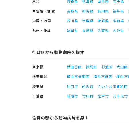
東北
青森県
秋田県
山形県
岩手県
甲信越・北陸
長野県
新潟県
石川県
福井県
中国・四国
香川県
徳島県
愛媛県
高知県
九州・沖縄
福岡県
長崎県
佐賀県
大分県
行政区から動物病院を探す
東京都
世田谷区
練馬区
杉並区
大田区
神奈川県
横浜市青葉区
横浜市緑区
横浜市
埼玉県
川口市
所沢市
さいたま市浦和区
千葉県
船橋市
市川市
松戸市
八千代市
注目の駅から動物病院を探す