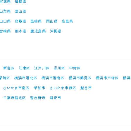
宮城県
福島県
山梨県
富山県
山口県
鳥取県
島根県
岡山県
広島県
宮崎県
熊本県
鹿児島県
沖縄県
新宿区
江東区
江戸川区
品川区
中野区
都筑区
横浜市港北区
横浜市港南区
横浜市鶴見区
横浜市戸塚区
横浜
さいたま市南区
草加市
さいたま市緑区
越谷市
千葉市稲毛区
習志野市
浦安市