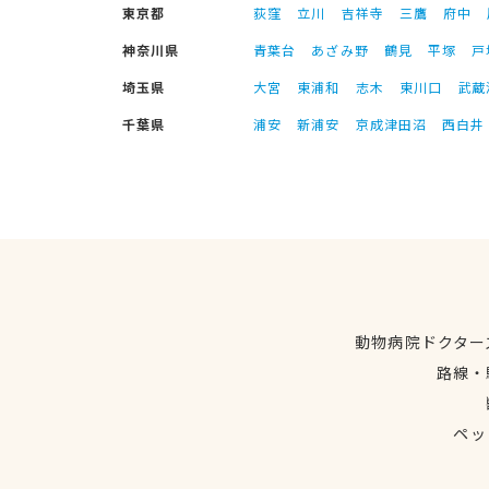
東京都
荻窪
立川
吉祥寺
三鷹
府中
神奈川県
青葉台
あざみ野
鶴見
平塚
戸
埼玉県
大宮
東浦和
志木
東川口
武蔵
千葉県
浦安
新浦安
京成津田沼
西白井
動物病院ドクター
路線・
ペッ