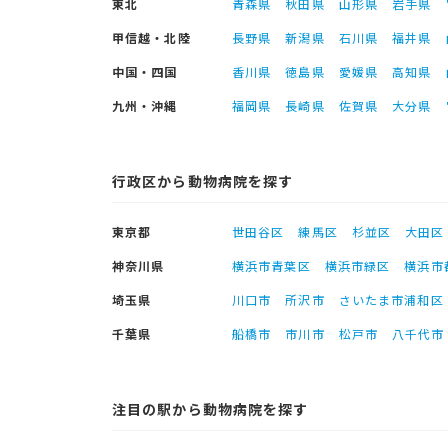
東北
青森県
秋田県
山形県
岩手県
甲信越・北陸
長野県
新潟県
石川県
福井県
中国・四国
香川県
徳島県
愛媛県
高知県
九州・沖縄
福岡県
長崎県
佐賀県
大分県
行政区から動物病院を探す
東京都
世田谷区
練馬区
杉並区
大田区
神奈川県
横浜市青葉区
横浜市緑区
横浜市
埼玉県
川口市
所沢市
さいたま市浦和区
千葉県
船橋市
市川市
松戸市
八千代市
注目の駅から動物病院を探す