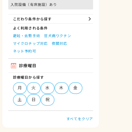
入院設備（有床施設）あり
こだわり条件から探す
よく利用される条件
避妊・去勢手術
狂犬病ワクチン
マイクロチップ対応
夜間対応
ネット予約可
診療曜日
診療曜日から探す
月
火
水
木
金
土
日
祝
すべてをクリア