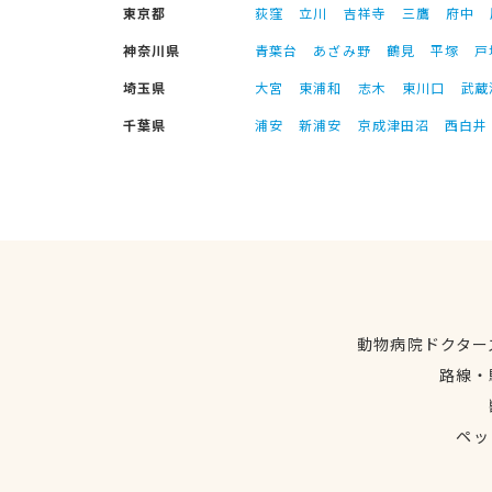
東京都
荻窪
立川
吉祥寺
三鷹
府中
神奈川県
青葉台
あざみ野
鶴見
平塚
戸
埼玉県
大宮
東浦和
志木
東川口
武蔵
千葉県
浦安
新浦安
京成津田沼
西白井
動物病院ドクター
路線・
ペッ