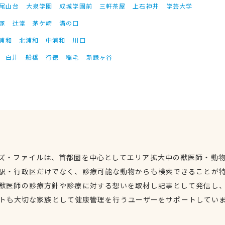
尾山台
大泉学園
成城学園前
三軒茶屋
上石神井
学芸大学
塚
辻堂
茅ケ崎
溝の口
浦和
北浦和
中浦和
川口
白井
船橋
行徳
稲毛
新鎌ヶ谷
ズ・ファイルは、首都圏を中心としてエリア拡大中の獣医師・動
駅・行政区だけでなく、診療可能な動物からも検索できることが
獣医師の診療方針や診療に対する想いを取材し記事として発信し
トも大切な家族として健康管理を行うユーザーをサポートしてい