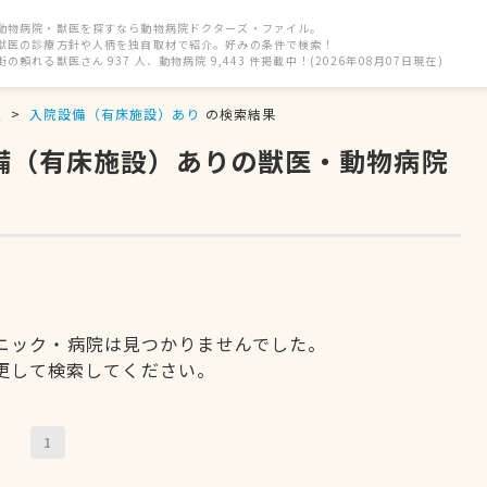
動物病院・獣医を探すなら動物病院ドクターズ・ファイル。
獣医の診療方針や人柄を独自取材で紹介。好みの条件で検索！
街の頼れる獣医さん 937 人、動物病院 9,443 件掲載中！(2026年08月07日現在)
駅
入院設備（有床施設）あり
の検索結果
設備（有床施設）ありの獣医・動物病院
ニック・病院は見つかりませんでした。
更して検索してください。
1