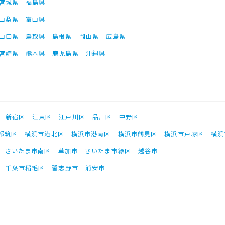
宮城県
福島県
山梨県
富山県
山口県
鳥取県
島根県
岡山県
広島県
宮崎県
熊本県
鹿児島県
沖縄県
新宿区
江東区
江戸川区
品川区
中野区
都筑区
横浜市港北区
横浜市港南区
横浜市鶴見区
横浜市戸塚区
横浜
さいたま市南区
草加市
さいたま市緑区
越谷市
千葉市稲毛区
習志野市
浦安市