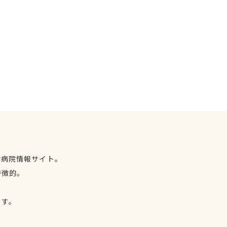
物病院情報サイト。
特徴的。
、
ます。