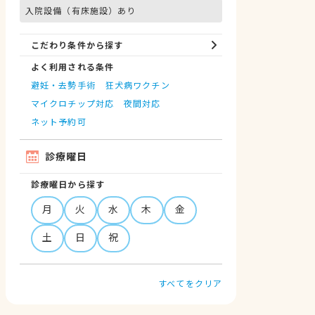
入院設備（有床施設）あり
こだわり条件から探す
よく利用される条件
避妊・去勢手術
狂犬病ワクチン
マイクロチップ対応
夜間対応
ネット予約可
診療曜日
診療曜日から探す
月
火
水
木
金
土
日
祝
すべてをクリア