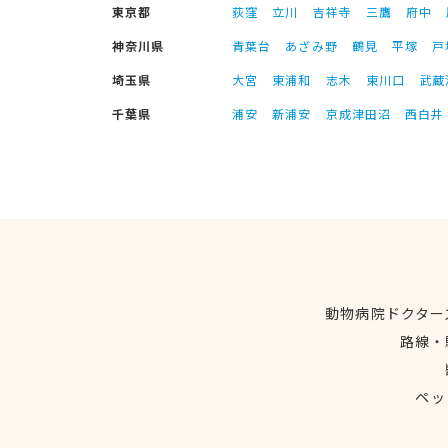
東京都
荻窪
立川
吉祥寺
三鷹
府中
神奈川県
青葉台
あざみ野
鶴見
平塚
戸
埼玉県
大宮
東浦和
志木
東川口
武蔵
千葉県
浦安
新浦安
京成津田沼
西白井
動物病院ドクター
路線・
ペッ