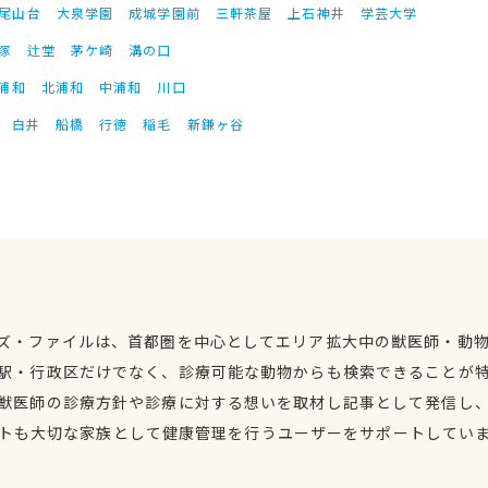
尾山台
大泉学園
成城学園前
三軒茶屋
上石神井
学芸大学
塚
辻堂
茅ケ崎
溝の口
浦和
北浦和
中浦和
川口
白井
船橋
行徳
稲毛
新鎌ヶ谷
ズ・ファイルは、首都圏を中心としてエリア拡大中の獣医師・動
駅・行政区だけでなく、診療可能な動物からも検索できることが
獣医師の診療方針や診療に対する想いを取材し記事として発信し
トも大切な家族として健康管理を行うユーザーをサポートしてい