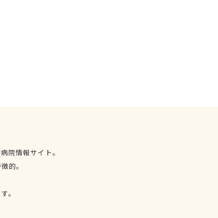
物病院情報サイト。
特徴的。
、
ます。