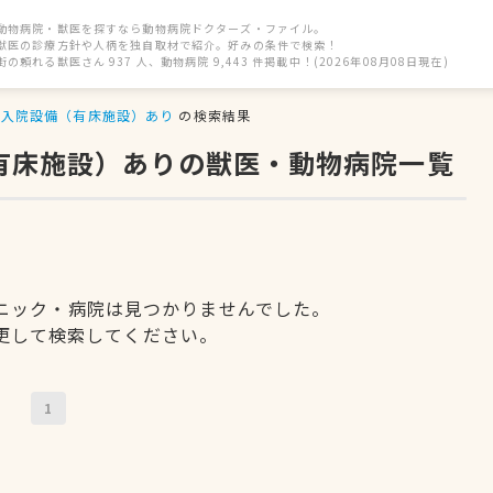
動物病院・獣医を探すなら動物病院ドクターズ・ファイル。
獣医の診療方針や人柄を独自取材で紹介。好みの条件で検索！
街の頼れる獣医さん 937 人、動物病院 9,443 件掲載中！(2026年08月08日現在)
入院設備（有床施設）あり
の検索結果
（有床施設）ありの獣医・動物病院一覧
ニック・病院は見つかりませんでした。
更して検索してください。
1