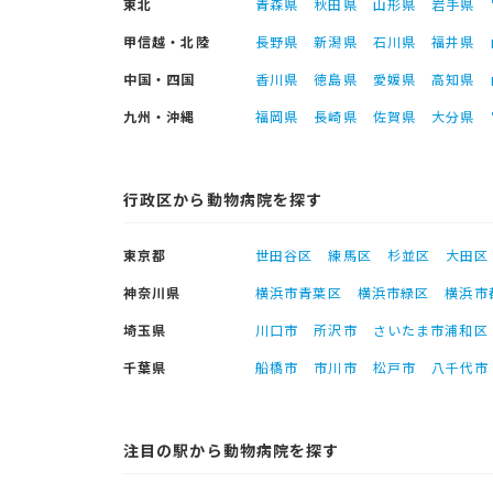
東北
青森県
秋田県
山形県
岩手県
甲信越・北陸
長野県
新潟県
石川県
福井県
中国・四国
香川県
徳島県
愛媛県
高知県
九州・沖縄
福岡県
長崎県
佐賀県
大分県
行政区から動物病院を探す
東京都
世田谷区
練馬区
杉並区
大田区
神奈川県
横浜市青葉区
横浜市緑区
横浜市
埼玉県
川口市
所沢市
さいたま市浦和区
千葉県
船橋市
市川市
松戸市
八千代市
注目の駅から動物病院を探す