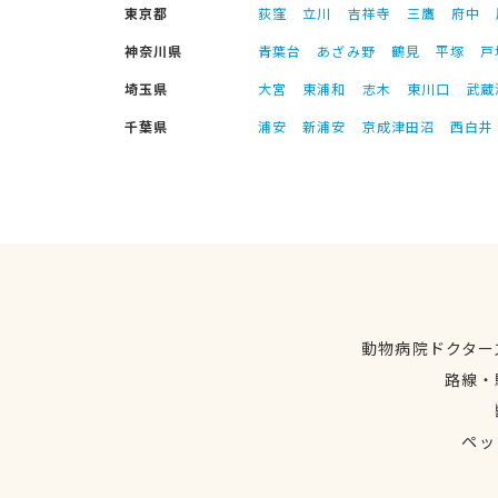
東京都
荻窪
立川
吉祥寺
三鷹
府中
神奈川県
青葉台
あざみ野
鶴見
平塚
戸
埼玉県
大宮
東浦和
志木
東川口
武蔵
千葉県
浦安
新浦安
京成津田沼
西白井
動物病院ドクター
路線・
ペッ