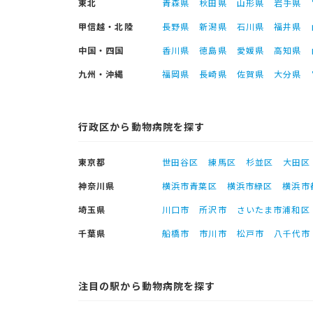
東北
青森県
秋田県
山形県
岩手県
甲信越・北陸
長野県
新潟県
石川県
福井県
中国・四国
香川県
徳島県
愛媛県
高知県
九州・沖縄
福岡県
長崎県
佐賀県
大分県
行政区から動物病院を探す
東京都
世田谷区
練馬区
杉並区
大田区
神奈川県
横浜市青葉区
横浜市緑区
横浜市
埼玉県
川口市
所沢市
さいたま市浦和区
千葉県
船橋市
市川市
松戸市
八千代市
注目の駅から動物病院を探す