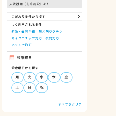
入院設備（有床施設）あり
こだわり条件から探す
よく利用される条件
避妊・去勢手術
狂犬病ワクチン
マイクロチップ対応
夜間対応
ネット予約可
診療曜日
診療曜日から探す
月
火
水
木
金
土
日
祝
すべてをクリア