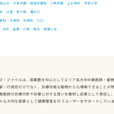
尾山台
大泉学園
成城学園前
三軒茶屋
上石神井
学芸大学
塚
辻堂
茅ケ崎
溝の口
浦和
北浦和
中浦和
川口
白井
船橋
行徳
稲毛
新鎌ヶ谷
ズ・ファイルは、首都圏を中心としてエリア拡大中の獣医師・動
駅・行政区だけでなく、診療可能な動物からも検索できることが
獣医師の診療方針や診療に対する想いを取材し記事として発信し
トも大切な家族として健康管理を行うユーザーをサポートしてい