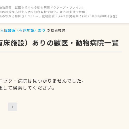
動物病院・獣医を探すなら動物病院ドクターズ・ファイル。
獣医の診療方針や人柄を独自取材で紹介。好みの条件で検索！
街の頼れる獣医さん 937 人、動物病院 9,443 件掲載中！(2026年08月08日現在)
入院設備（有床施設）あり
の検索結果
（有床施設）ありの獣医・動物病院一覧
ニック・病院は見つかりませんでした。
更して検索してください。
1