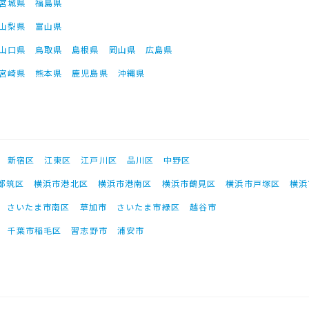
宮城県
福島県
山梨県
富山県
山口県
鳥取県
島根県
岡山県
広島県
宮崎県
熊本県
鹿児島県
沖縄県
新宿区
江東区
江戸川区
品川区
中野区
都筑区
横浜市港北区
横浜市港南区
横浜市鶴見区
横浜市戸塚区
横浜
さいたま市南区
草加市
さいたま市緑区
越谷市
千葉市稲毛区
習志野市
浦安市