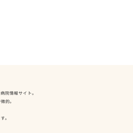
物病院情報サイト。
特徴的。
、
ます。