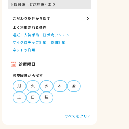
入院設備（有床施設）あり
こだわり条件から探す
よく利用される条件
避妊・去勢手術
狂犬病ワクチン
マイクロチップ対応
夜間対応
ネット予約可
診療曜日
診療曜日から探す
月
火
水
木
金
土
日
祝
すべてをクリア