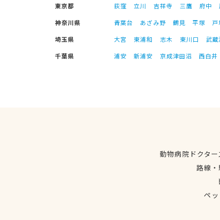
東京都
荻窪
立川
吉祥寺
三鷹
府中
神奈川県
青葉台
あざみ野
鶴見
平塚
戸
埼玉県
大宮
東浦和
志木
東川口
武蔵
千葉県
浦安
新浦安
京成津田沼
西白井
動物病院ドクター
路線・
ペッ