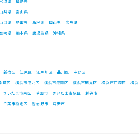
宮城県
福島県
山梨県
富山県
山口県
鳥取県
島根県
岡山県
広島県
宮崎県
熊本県
鹿児島県
沖縄県
新宿区
江東区
江戸川区
品川区
中野区
都筑区
横浜市港北区
横浜市港南区
横浜市鶴見区
横浜市戸塚区
横浜
さいたま市南区
草加市
さいたま市緑区
越谷市
千葉市稲毛区
習志野市
浦安市