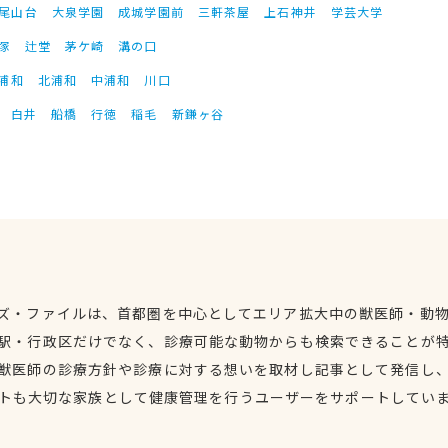
尾山台
大泉学園
成城学園前
三軒茶屋
上石神井
学芸大学
塚
辻堂
茅ケ崎
溝の口
浦和
北浦和
中浦和
川口
白井
船橋
行徳
稲毛
新鎌ヶ谷
ズ・ファイルは、首都圏を中心としてエリア拡大中の獣医師・動
駅・行政区だけでなく、診療可能な動物からも検索できることが
獣医師の診療方針や診療に対する想いを取材し記事として発信し
トも大切な家族として健康管理を行うユーザーをサポートしてい