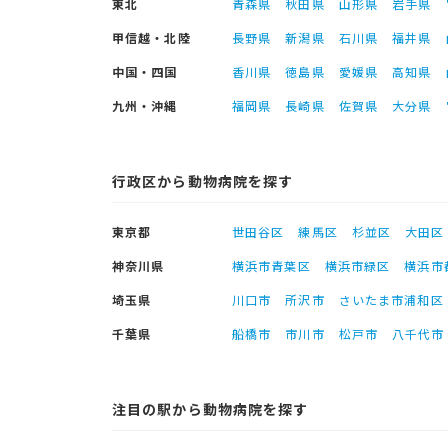
東北
青森県
秋田県
山形県
岩手県
甲信越・北陸
長野県
新潟県
石川県
福井県
中国・四国
香川県
徳島県
愛媛県
高知県
九州・沖縄
福岡県
長崎県
佐賀県
大分県
行政区から動物病院を探す
東京都
世田谷区
練馬区
杉並区
大田区
神奈川県
横浜市青葉区
横浜市緑区
横浜市
埼玉県
川口市
所沢市
さいたま市浦和区
千葉県
船橋市
市川市
松戸市
八千代市
注目の駅から動物病院を探す