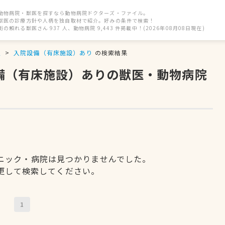
動物病院・獣医を探すなら動物病院ドクターズ・ファイル。
獣医の診療方針や人柄を独自取材で紹介。好みの条件で検索！
街の頼れる獣医さん 937 人、動物病院 9,443 件掲載中！(2026年08月08日現在)
駅
入院設備（有床施設）あり
の検索結果
設備（有床施設）ありの獣医・動物病院
ニック・病院は見つかりませんでした。
更して検索してください。
1