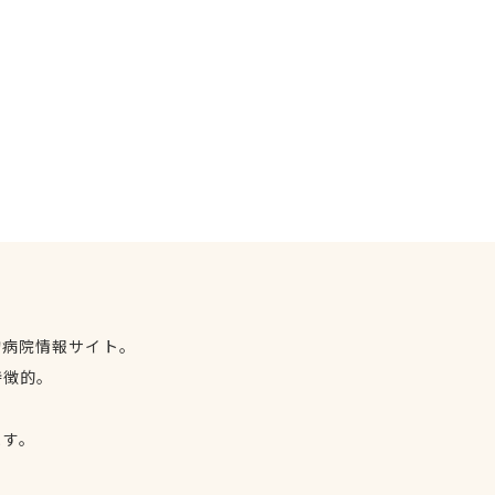
物病院情報サイト。
特徴的。
、
ます。