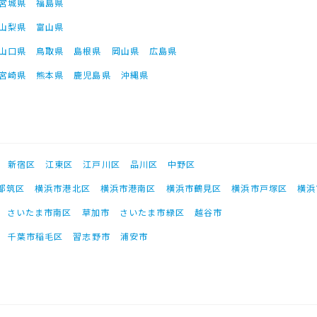
宮城県
福島県
山梨県
富山県
山口県
鳥取県
島根県
岡山県
広島県
宮崎県
熊本県
鹿児島県
沖縄県
新宿区
江東区
江戸川区
品川区
中野区
都筑区
横浜市港北区
横浜市港南区
横浜市鶴見区
横浜市戸塚区
横浜
さいたま市南区
草加市
さいたま市緑区
越谷市
千葉市稲毛区
習志野市
浦安市