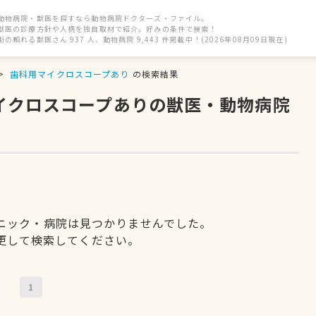
動物病院・獣医を探すなら動物病院ドクターズ・ファイル。
獣医の診療方針や人柄を独自取材で紹介。好みの条件で検索！
街の頼れる獣医さん 937 人、動物病院 9,443 件掲載中！(2026年08月09日現在)
歯科用マイクロスコープあり
の検索結果
マイクロスコープありの獣医・動物病院
ニック・病院は見つかりませんでした。
更して検索してください。
1