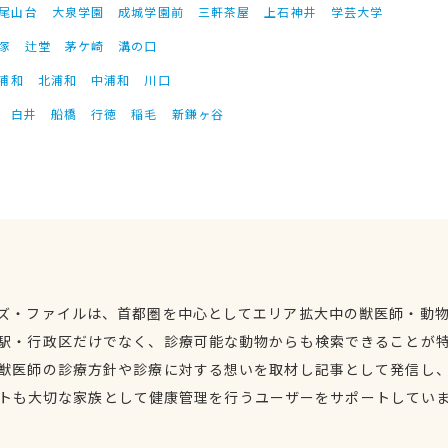
尾山台
大泉学園
成城学園前
三軒茶屋
上石神井
学芸大学
塚
辻堂
茅ケ崎
溝の口
浦和
北浦和
中浦和
川口
白井
船橋
行徳
稲毛
新鎌ヶ谷
ズ・ファイルは、首都圏を中心としてエリア拡大中の獣医師・動
駅・行政区だけでなく、診療可能な動物からも検索できることが
獣医師の診療方針や診療に対する想いを取材し記事として発信し
トも大切な家族として健康管理を行うユーザーをサポートしてい