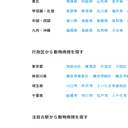
東北
青森県
秋田県
山形県
岩手県
甲信越・北陸
長野県
新潟県
石川県
福井県
中国・四国
香川県
徳島県
愛媛県
高知県
九州・沖縄
福岡県
長崎県
佐賀県
大分県
行政区から動物病院を探す
東京都
世田谷区
練馬区
杉並区
大田区
神奈川県
横浜市青葉区
横浜市緑区
横浜市
埼玉県
川口市
所沢市
さいたま市浦和区
千葉県
船橋市
市川市
松戸市
八千代市
注目の駅から動物病院を探す