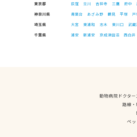
東京都
荻窪
立川
吉祥寺
三鷹
府中
神奈川県
青葉台
あざみ野
鶴見
平塚
戸
埼玉県
大宮
東浦和
志木
東川口
武蔵
千葉県
浦安
新浦安
京成津田沼
西白井
動物病院ドクター
路線・
ペッ