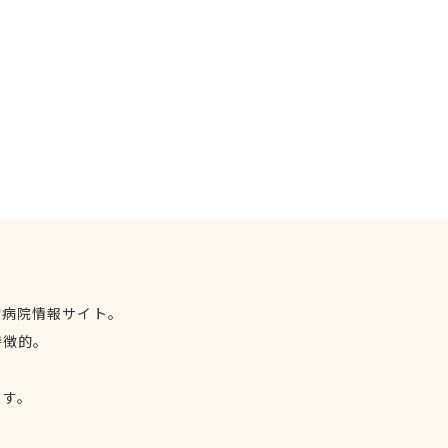
物病院情報サイト。
特徴的。
、
ます。