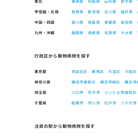
東北
青森県
秋田県
山形県
岩手県
甲信越・北陸
長野県
新潟県
石川県
福井県
中国・四国
香川県
徳島県
愛媛県
高知県
九州・沖縄
福岡県
長崎県
佐賀県
大分県
行政区から動物病院を探す
東京都
世田谷区
練馬区
杉並区
大田区
神奈川県
横浜市青葉区
横浜市緑区
横浜市
埼玉県
川口市
所沢市
さいたま市浦和区
千葉県
船橋市
市川市
松戸市
八千代市
注目の駅から動物病院を探す