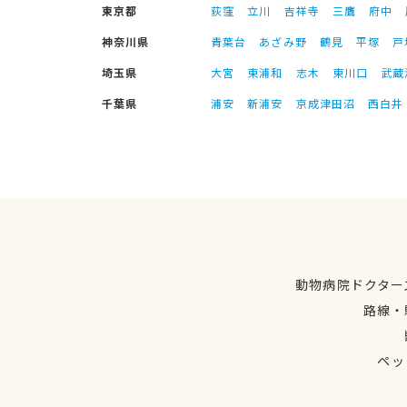
東京都
荻窪
立川
吉祥寺
三鷹
府中
神奈川県
青葉台
あざみ野
鶴見
平塚
戸
埼玉県
大宮
東浦和
志木
東川口
武蔵
千葉県
浦安
新浦安
京成津田沼
西白井
動物病院ドクター
路線・
ペッ