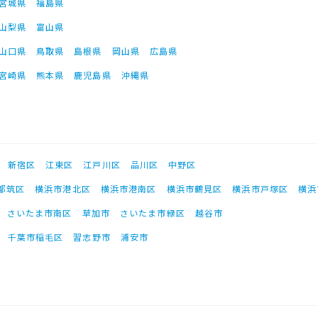
宮城県
福島県
山梨県
富山県
山口県
鳥取県
島根県
岡山県
広島県
宮崎県
熊本県
鹿児島県
沖縄県
新宿区
江東区
江戸川区
品川区
中野区
都筑区
横浜市港北区
横浜市港南区
横浜市鶴見区
横浜市戸塚区
横浜
さいたま市南区
草加市
さいたま市緑区
越谷市
千葉市稲毛区
習志野市
浦安市