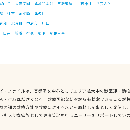
尾山台
大泉学園
成城学園前
三軒茶屋
上石神井
学芸大学
塚
辻堂
茅ケ崎
溝の口
浦和
北浦和
中浦和
川口
白井
船橋
行徳
稲毛
新鎌ヶ谷
ズ・ファイルは、首都圏を中心としてエリア拡大中の獣医師・動
駅・行政区だけでなく、診療可能な動物からも検索できることが
獣医師の診療方針や診療に対する想いを取材し記事として発信し
トも大切な家族として健康管理を行うユーザーをサポートしてい