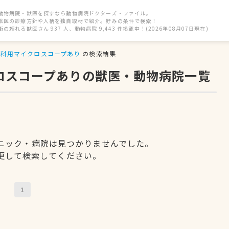
動物病院・獣医を探すなら動物病院ドクターズ・ファイル。
獣医の診療方針や人柄を独自取材で紹介。好みの条件で検索！
街の頼れる獣医さん 937 人、動物病院 9,443 件掲載中！(2026年08月07日現在)
歯科用マイクロスコープあり
の検索結果
クロスコープありの獣医・動物病院一覧
ニック・病院は見つかりませんでした。
更して検索してください。
1