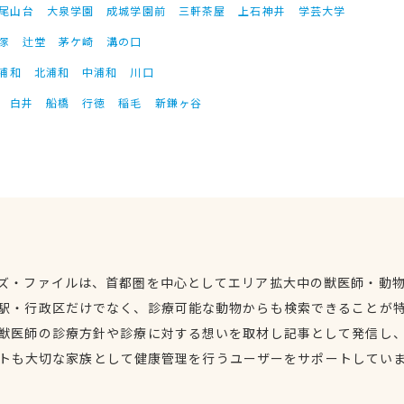
尾山台
大泉学園
成城学園前
三軒茶屋
上石神井
学芸大学
塚
辻堂
茅ケ崎
溝の口
浦和
北浦和
中浦和
川口
白井
船橋
行徳
稲毛
新鎌ヶ谷
ズ・ファイルは、首都圏を中心としてエリア拡大中の獣医師・動
駅・行政区だけでなく、診療可能な動物からも検索できることが
獣医師の診療方針や診療に対する想いを取材し記事として発信し
トも大切な家族として健康管理を行うユーザーをサポートしてい