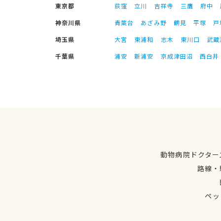
東京都
荻窪
立川
吉祥寺
三鷹
府中
神奈川県
青葉台
あざみ野
鶴見
平塚
戸
埼玉県
大宮
東浦和
志木
東川口
武蔵
千葉県
浦安
新浦安
京成津田沼
西白井
動物病院ドクター
路線・
ペッ