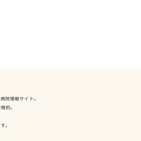
物病院情報サイト。
特徴的。
、
ます。