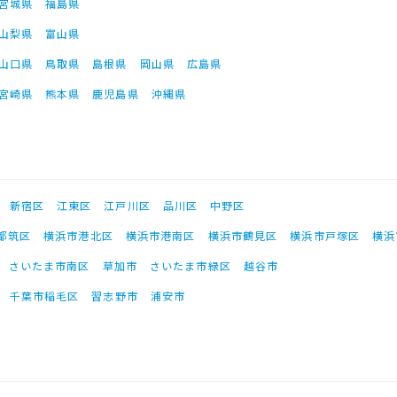
宮城県
福島県
山梨県
富山県
山口県
鳥取県
島根県
岡山県
広島県
宮崎県
熊本県
鹿児島県
沖縄県
新宿区
江東区
江戸川区
品川区
中野区
都筑区
横浜市港北区
横浜市港南区
横浜市鶴見区
横浜市戸塚区
横浜
さいたま市南区
草加市
さいたま市緑区
越谷市
千葉市稲毛区
習志野市
浦安市