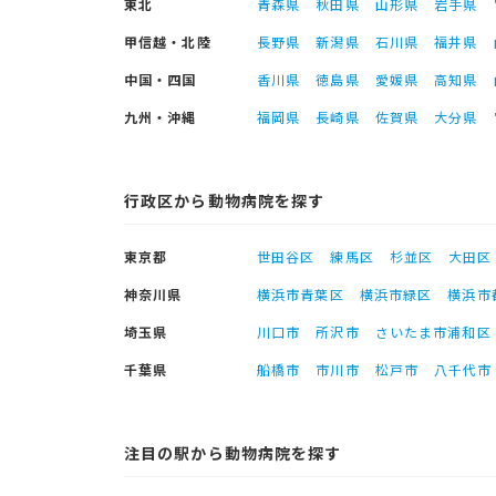
東北
青森県
秋田県
山形県
岩手県
甲信越・北陸
長野県
新潟県
石川県
福井県
中国・四国
香川県
徳島県
愛媛県
高知県
九州・沖縄
福岡県
長崎県
佐賀県
大分県
行政区から動物病院を探す
東京都
世田谷区
練馬区
杉並区
大田区
神奈川県
横浜市青葉区
横浜市緑区
横浜市
埼玉県
川口市
所沢市
さいたま市浦和区
千葉県
船橋市
市川市
松戸市
八千代市
注目の駅から動物病院を探す