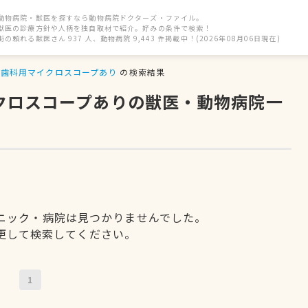
動物病院・獣医を探すなら動物病院ドクターズ・ファイル。
獣医の診療方針や人柄を独自取材で紹介。好みの条件で検索！
街の頼れる獣医さん 937 人、動物病院 9,443 件掲載中！(2026年08月06日現在)
歯科用マイクロスコープあり
の検索結果
イクロスコープありの獣医・動物病院一
ニック・病院は見つかりませんでした。
更して検索してください。
1