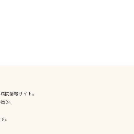
物病院情報サイト。
特徴的。
、
ます。