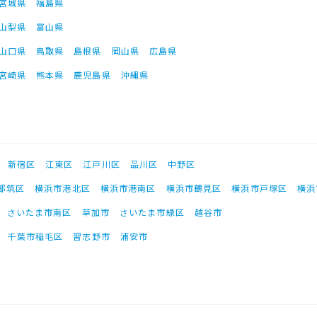
宮城県
福島県
山梨県
富山県
山口県
鳥取県
島根県
岡山県
広島県
宮崎県
熊本県
鹿児島県
沖縄県
新宿区
江東区
江戸川区
品川区
中野区
都筑区
横浜市港北区
横浜市港南区
横浜市鶴見区
横浜市戸塚区
横浜
さいたま市南区
草加市
さいたま市緑区
越谷市
千葉市稲毛区
習志野市
浦安市