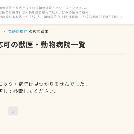
動物病院・獣医を探すなら動物病院ドクターズ・ファイル。
獣医の診療方針や人柄を独自取材で紹介。好みの条件で検索！
街の頼れる獣医さん 937 人、動物病院 9,443 件掲載中！(2026年08月07日現在)
駅
英語対応可
の検索結果
応可の獣医・動物病院一覧
ニック・病院は見つかりませんでした。
更して検索してください。
1