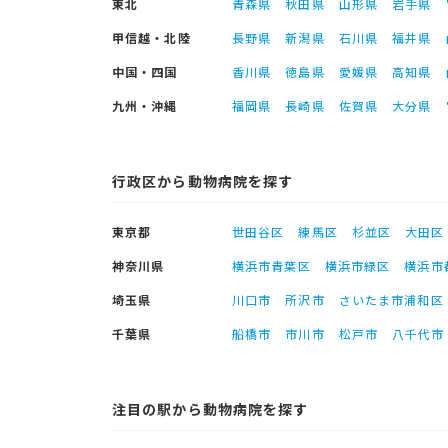
東北
青森県
秋田県
山形県
岩手県
甲信越・北陸
長野県
新潟県
石川県
福井県
中国・四国
香川県
徳島県
愛媛県
高知県
九州・沖縄
福岡県
長崎県
佐賀県
大分県
行政区から動物病院を探す
東京都
世田谷区
練馬区
杉並区
大田区
神奈川県
横浜市青葉区
横浜市緑区
横浜市
埼玉県
川口市
所沢市
さいたま市浦和区
千葉県
船橋市
市川市
松戸市
八千代市
注目の駅から動物病院を探す