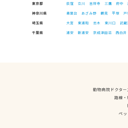
東京都
荻窪
立川
吉祥寺
三鷹
府中
神奈川県
青葉台
あざみ野
鶴見
平塚
戸
埼玉県
大宮
東浦和
志木
東川口
武蔵
千葉県
浦安
新浦安
京成津田沼
西白井
動物病院ドクター
路線・
ペッ