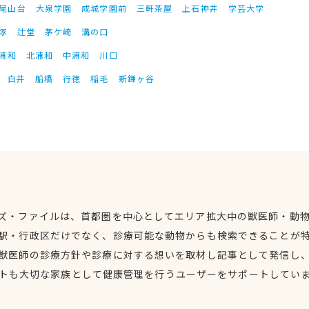
尾山台
大泉学園
成城学園前
三軒茶屋
上石神井
学芸大学
塚
辻堂
茅ケ崎
溝の口
浦和
北浦和
中浦和
川口
白井
船橋
行徳
稲毛
新鎌ヶ谷
ズ・ファイルは、首都圏を中心としてエリア拡大中の獣医師・動
駅・行政区だけでなく、診療可能な動物からも検索できることが
獣医師の診療方針や診療に対する想いを取材し記事として発信し
トも大切な家族として健康管理を行うユーザーをサポートしてい