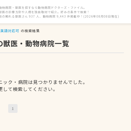
動物病院・獣医を探すなら動物病院ドクターズ・ファイル。
獣医の診療方針や人柄を独自取材で紹介。好みの条件で検索！
街の頼れる獣医さん 937 人、動物病院 9,443 件掲載中！(2026年08月08日現在)
英語対応可
の検索結果
の獣医・動物病院一覧
ニック・病院は見つかりませんでした。
更して検索してください。
1