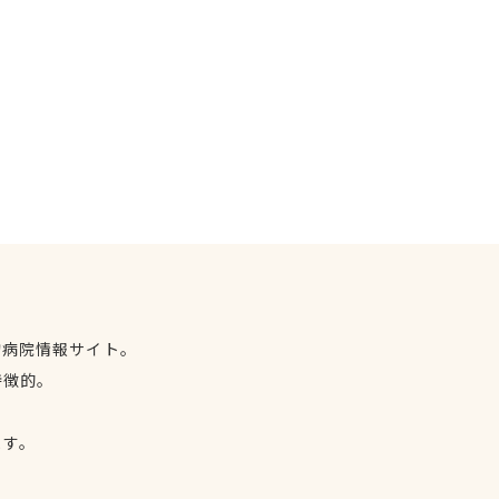
物病院情報サイト。
特徴的。
、
ます。