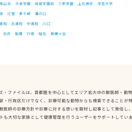
尾山台
大泉学園
成城学園前
三軒茶屋
上石神井
学芸大学
塚
辻堂
茅ケ崎
溝の口
浦和
北浦和
中浦和
川口
白井
船橋
行徳
稲毛
新鎌ヶ谷
ズ・ファイルは、首都圏を中心としてエリア拡大中の獣医師・動
駅・行政区だけでなく、診療可能な動物からも検索できることが
獣医師の診療方針や診療に対する想いを取材し記事として発信し
トも大切な家族として健康管理を行うユーザーをサポートしてい