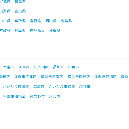
宮城県
福島県
山梨県
富山県
山口県
鳥取県
島根県
岡山県
広島県
宮崎県
熊本県
鹿児島県
沖縄県
新宿区
江東区
江戸川区
品川区
中野区
都筑区
横浜市港北区
横浜市港南区
横浜市鶴見区
横浜市戸塚区
横浜
さいたま市南区
草加市
さいたま市緑区
越谷市
千葉市稲毛区
習志野市
浦安市