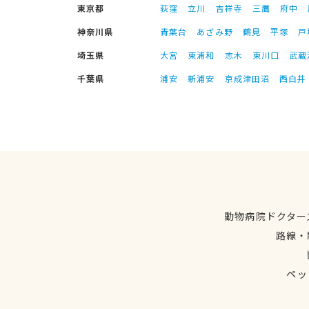
東京都
荻窪
立川
吉祥寺
三鷹
府中
神奈川県
青葉台
あざみ野
鶴見
平塚
戸
埼玉県
大宮
東浦和
志木
東川口
武蔵
千葉県
浦安
新浦安
京成津田沼
西白井
動物病院ドクター
路線・
ペッ