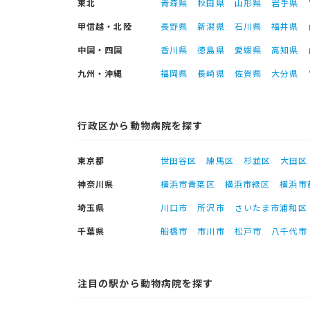
東北
青森県
秋田県
山形県
岩手県
甲信越・北陸
長野県
新潟県
石川県
福井県
中国・四国
香川県
徳島県
愛媛県
高知県
九州・沖縄
福岡県
長崎県
佐賀県
大分県
行政区から動物病院を探す
東京都
世田谷区
練馬区
杉並区
大田区
神奈川県
横浜市青葉区
横浜市緑区
横浜市
埼玉県
川口市
所沢市
さいたま市浦和区
千葉県
船橋市
市川市
松戸市
八千代市
注目の駅から動物病院を探す