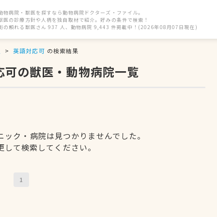
動物病院・獣医を探すなら動物病院ドクターズ・ファイル。
獣医の診療方針や人柄を独自取材で紹介。好みの条件で検索！
街の頼れる獣医さん 937 人、動物病院 9,443 件掲載中！(2026年08月07日現在)
駅
英語対応可
の検索結果
応可の獣医・動物病院一覧
ニック・病院は見つかりませんでした。
更して検索してください。
1