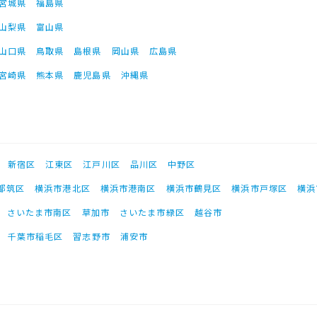
宮城県
福島県
山梨県
富山県
山口県
鳥取県
島根県
岡山県
広島県
宮崎県
熊本県
鹿児島県
沖縄県
新宿区
江東区
江戸川区
品川区
中野区
都筑区
横浜市港北区
横浜市港南区
横浜市鶴見区
横浜市戸塚区
横浜
さいたま市南区
草加市
さいたま市緑区
越谷市
千葉市稲毛区
習志野市
浦安市