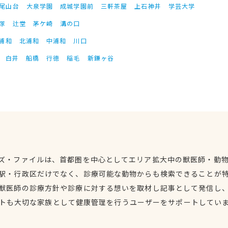
尾山台
大泉学園
成城学園前
三軒茶屋
上石神井
学芸大学
塚
辻堂
茅ケ崎
溝の口
浦和
北浦和
中浦和
川口
白井
船橋
行徳
稲毛
新鎌ヶ谷
ズ・ファイルは、首都圏を中心としてエリア拡大中の獣医師・動
駅・行政区だけでなく、診療可能な動物からも検索できることが
獣医師の診療方針や診療に対する想いを取材し記事として発信し
トも大切な家族として健康管理を行うユーザーをサポートしてい