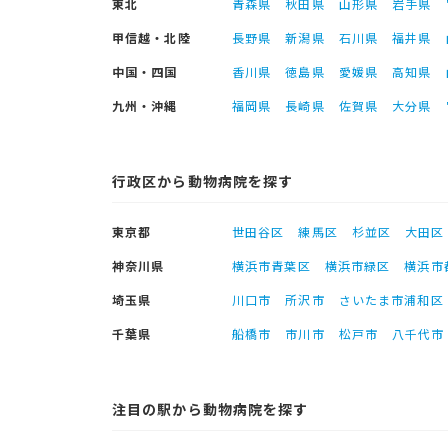
東北
青森県
秋田県
山形県
岩手県
甲信越・北陸
長野県
新潟県
石川県
福井県
中国・四国
香川県
徳島県
愛媛県
高知県
九州・沖縄
福岡県
長崎県
佐賀県
大分県
行政区から動物病院を探す
東京都
世田谷区
練馬区
杉並区
大田区
神奈川県
横浜市青葉区
横浜市緑区
横浜市
埼玉県
川口市
所沢市
さいたま市浦和区
千葉県
船橋市
市川市
松戸市
八千代市
注目の駅から動物病院を探す