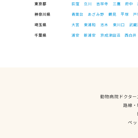
東京都
荻窪
立川
吉祥寺
三鷹
府中
神奈川県
青葉台
あざみ野
鶴見
平塚
戸
埼玉県
大宮
東浦和
志木
東川口
武蔵
千葉県
浦安
新浦安
京成津田沼
西白井
動物病院ドクター
路線・
ペッ