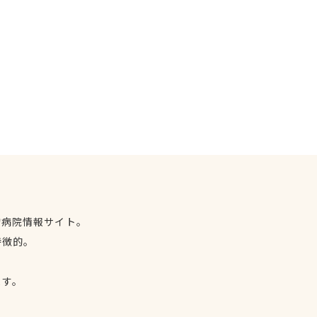
物病院情報サイト。
特徴的。
、
ます。