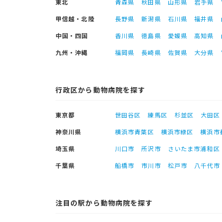
東北
青森県
秋田県
山形県
岩手県
甲信越・北陸
長野県
新潟県
石川県
福井県
中国・四国
香川県
徳島県
愛媛県
高知県
九州・沖縄
福岡県
長崎県
佐賀県
大分県
行政区から動物病院を探す
東京都
世田谷区
練馬区
杉並区
大田区
神奈川県
横浜市青葉区
横浜市緑区
横浜市
埼玉県
川口市
所沢市
さいたま市浦和区
千葉県
船橋市
市川市
松戸市
八千代市
注目の駅から動物病院を探す