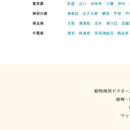
東京都
荻窪
立川
吉祥寺
三鷹
府中
神奈川県
青葉台
あざみ野
鶴見
平塚
戸
埼玉県
大宮
東浦和
志木
東川口
武蔵
千葉県
浦安
新浦安
京成津田沼
西白井
動物病院ドクター
路線・
ペッ