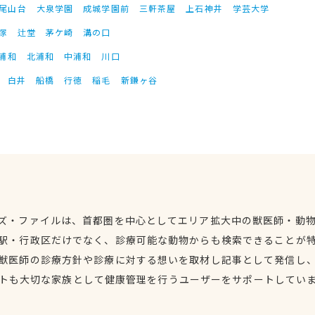
尾山台
大泉学園
成城学園前
三軒茶屋
上石神井
学芸大学
塚
辻堂
茅ケ崎
溝の口
浦和
北浦和
中浦和
川口
白井
船橋
行徳
稲毛
新鎌ヶ谷
ズ・ファイルは、首都圏を中心としてエリア拡大中の獣医師・動
駅・行政区だけでなく、診療可能な動物からも検索できることが
獣医師の診療方針や診療に対する想いを取材し記事として発信し
トも大切な家族として健康管理を行うユーザーをサポートしてい