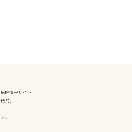
物病院情報サイト。
特徴的。
、
ます。