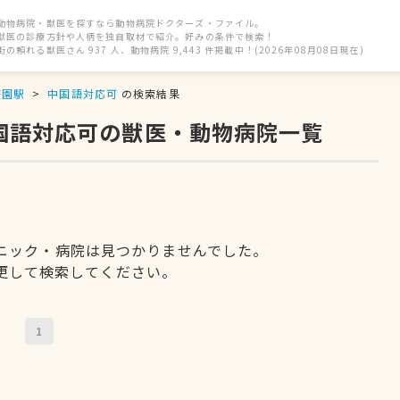
動物病院・獣医を探すなら動物病院ドクターズ・ファイル。
獣医の診療方針や人柄を独自取材で紹介。好みの条件で検索！
街の頼れる獣医さん 937 人、動物病院 9,443 件掲載中！(2026年08月08日現在)
遊園駅
中国語対応可
の検索結果
中国語対応可の獣医・動物病院一覧
ニック・病院は見つかりませんでした。
更して検索してください。
1