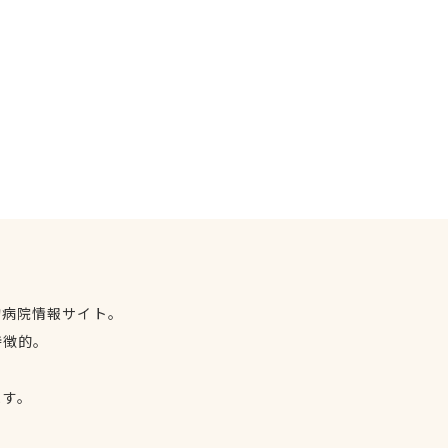
物病院情報サイト。
特徴的。
、
ます。