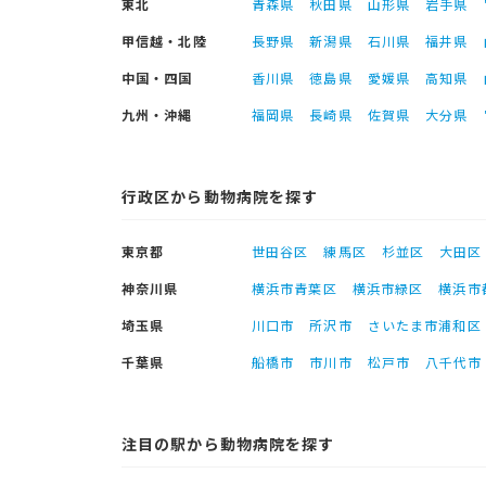
東北
青森県
秋田県
山形県
岩手県
甲信越・北陸
長野県
新潟県
石川県
福井県
中国・四国
香川県
徳島県
愛媛県
高知県
九州・沖縄
福岡県
長崎県
佐賀県
大分県
行政区から動物病院を探す
東京都
世田谷区
練馬区
杉並区
大田区
神奈川県
横浜市青葉区
横浜市緑区
横浜市
埼玉県
川口市
所沢市
さいたま市浦和区
千葉県
船橋市
市川市
松戸市
八千代市
注目の駅から動物病院を探す