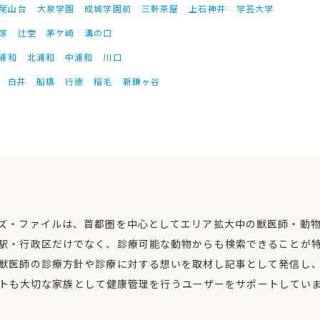
尾山台
大泉学園
成城学園前
三軒茶屋
上石神井
学芸大学
塚
辻堂
茅ケ崎
溝の口
浦和
北浦和
中浦和
川口
白井
船橋
行徳
稲毛
新鎌ヶ谷
ズ・ファイルは、首都圏を中心としてエリア拡大中の獣医師・動
駅・行政区だけでなく、診療可能な動物からも検索できることが
獣医師の診療方針や診療に対する想いを取材し記事として発信し
トも大切な家族として健康管理を行うユーザーをサポートしてい