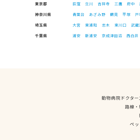
東京都
荻窪
立川
吉祥寺
三鷹
府中
神奈川県
青葉台
あざみ野
鶴見
平塚
戸
埼玉県
大宮
東浦和
志木
東川口
武蔵
千葉県
浦安
新浦安
京成津田沼
西白井
動物病院ドクター
路線・
ペッ