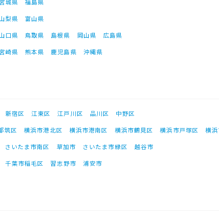
宮城県
福島県
山梨県
富山県
山口県
鳥取県
島根県
岡山県
広島県
宮崎県
熊本県
鹿児島県
沖縄県
新宿区
江東区
江戸川区
品川区
中野区
都筑区
横浜市港北区
横浜市港南区
横浜市鶴見区
横浜市戸塚区
横浜
さいたま市南区
草加市
さいたま市緑区
越谷市
千葉市稲毛区
習志野市
浦安市