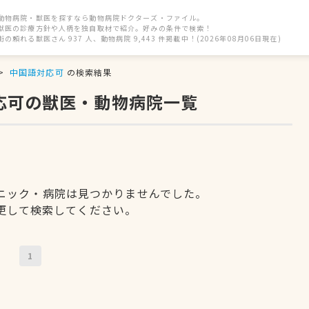
動物病院・獣医を探すなら動物病院ドクターズ・ファイル。
獣医の診療方針や人柄を独自取材で紹介。好みの条件で検索！
街の頼れる獣医さん 937 人、動物病院 9,443 件掲載中！(2026年08月06日現在)
中国語対応可
の検索結果
応可の獣医・動物病院一覧
ニック・病院は見つかりませんでした。
更して検索してください。
1