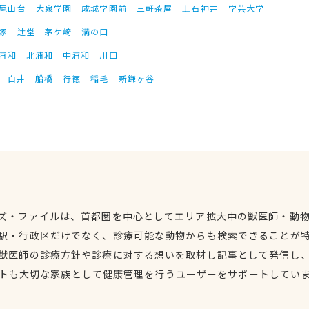
尾山台
大泉学園
成城学園前
三軒茶屋
上石神井
学芸大学
塚
辻堂
茅ケ崎
溝の口
浦和
北浦和
中浦和
川口
白井
船橋
行徳
稲毛
新鎌ヶ谷
ズ・ファイルは、首都圏を中心としてエリア拡大中の獣医師・動
駅・行政区だけでなく、診療可能な動物からも検索できることが
獣医師の診療方針や診療に対する想いを取材し記事として発信し
トも大切な家族として健康管理を行うユーザーをサポートしてい