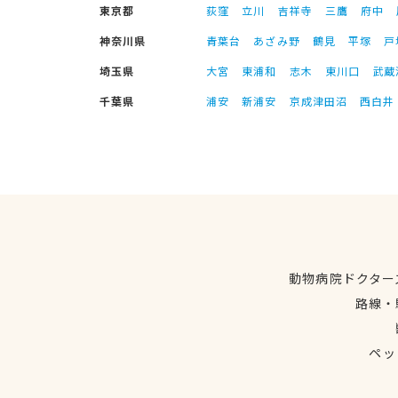
東京都
荻窪
立川
吉祥寺
三鷹
府中
神奈川県
青葉台
あざみ野
鶴見
平塚
戸
埼玉県
大宮
東浦和
志木
東川口
武蔵
千葉県
浦安
新浦安
京成津田沼
西白井
動物病院ドクター
路線・
ペッ