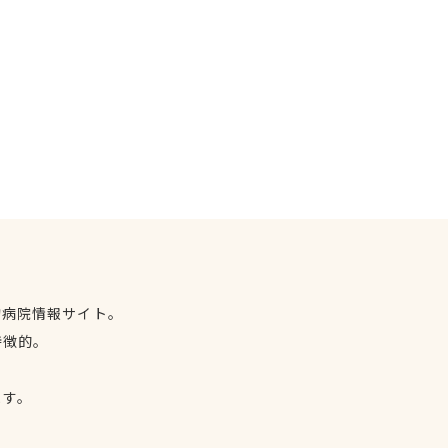
物病院情報サイト。
特徴的。
、
ます。