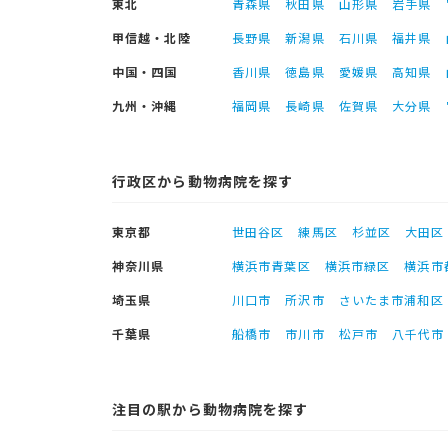
東北
青森県
秋田県
山形県
岩手県
甲信越・北陸
長野県
新潟県
石川県
福井県
中国・四国
香川県
徳島県
愛媛県
高知県
九州・沖縄
福岡県
長崎県
佐賀県
大分県
行政区から動物病院を探す
東京都
世田谷区
練馬区
杉並区
大田区
神奈川県
横浜市青葉区
横浜市緑区
横浜市
埼玉県
川口市
所沢市
さいたま市浦和区
千葉県
船橋市
市川市
松戸市
八千代市
注目の駅から動物病院を探す