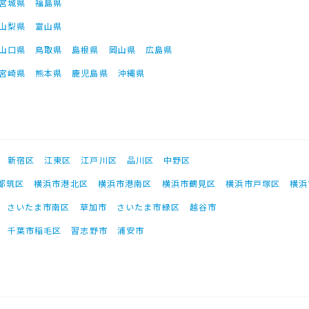
宮城県
福島県
山梨県
富山県
山口県
鳥取県
島根県
岡山県
広島県
宮崎県
熊本県
鹿児島県
沖縄県
新宿区
江東区
江戸川区
品川区
中野区
都筑区
横浜市港北区
横浜市港南区
横浜市鶴見区
横浜市戸塚区
横浜
さいたま市南区
草加市
さいたま市緑区
越谷市
千葉市稲毛区
習志野市
浦安市