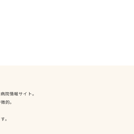
物病院情報サイト。
特徴的。
、
ます。