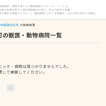
動物病院・獣医を探すなら動物病院ドクターズ・ファイル。
獣医の診療方針や人柄を独自取材で紹介。好みの条件で検索！
街の頼れる獣医さん 937 人、動物病院 9,443 件掲載中！(2026年08月07日現在)
中国語対応可
の検索結果
可の獣医・動物病院一覧
ニック・病院は見つかりませんでした。
更して検索してください。
1