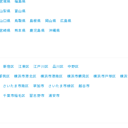
宮城県
福島県
山梨県
富山県
山口県
鳥取県
島根県
岡山県
広島県
宮崎県
熊本県
鹿児島県
沖縄県
新宿区
江東区
江戸川区
品川区
中野区
都筑区
横浜市港北区
横浜市港南区
横浜市鶴見区
横浜市戸塚区
横浜
さいたま市南区
草加市
さいたま市緑区
越谷市
千葉市稲毛区
習志野市
浦安市