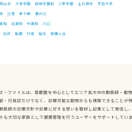
尾山台
大泉学園
成城学園前
三軒茶屋
上石神井
学芸大学
塚
辻堂
茅ケ崎
溝の口
浦和
北浦和
中浦和
川口
白井
船橋
行徳
稲毛
新鎌ヶ谷
ズ・ファイルは、首都圏を中心としてエリア拡大中の獣医師・動
駅・行政区だけでなく、診療可能な動物からも検索できることが
獣医師の診療方針や診療に対する想いを取材し記事として発信し
トも大切な家族として健康管理を行うユーザーをサポートしてい