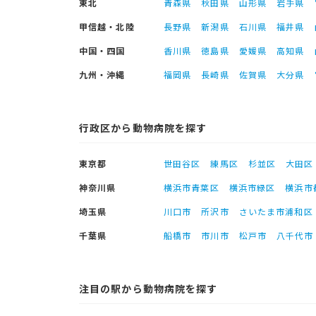
東北
青森県
秋田県
山形県
岩手県
甲信越・北陸
長野県
新潟県
石川県
福井県
中国・四国
香川県
徳島県
愛媛県
高知県
九州・沖縄
福岡県
長崎県
佐賀県
大分県
行政区から動物病院を探す
東京都
世田谷区
練馬区
杉並区
大田区
神奈川県
横浜市青葉区
横浜市緑区
横浜市
埼玉県
川口市
所沢市
さいたま市浦和区
千葉県
船橋市
市川市
松戸市
八千代市
注目の駅から動物病院を探す