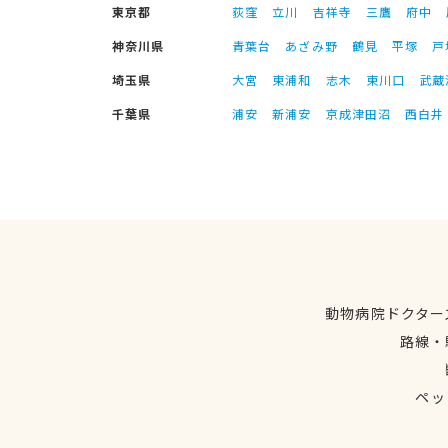
東京都
荻窪
立川
吉祥寺
三鷹
府中
神奈川県
青葉台
あざみ野
鶴見
平塚
戸
埼玉県
大宮
東浦和
志木
東川口
武蔵
千葉県
浦安
新浦安
京成津田沼
西白井
動物病院ドクター
路線・
ペッ