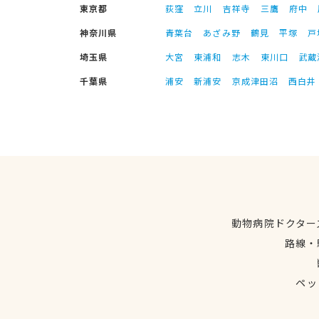
東京都
荻窪
立川
吉祥寺
三鷹
府中
神奈川県
青葉台
あざみ野
鶴見
平塚
戸
埼玉県
大宮
東浦和
志木
東川口
武蔵
千葉県
浦安
新浦安
京成津田沼
西白井
動物病院ドクター
路線・
ペッ