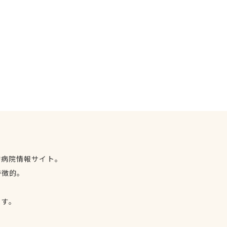
物病院情報サイト。
特徴的。
、
ます。