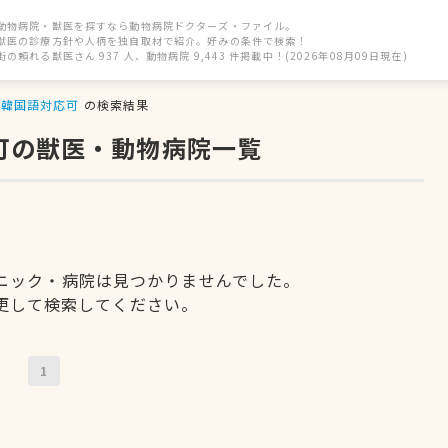
動物病院・獣医を探すなら動物病院ドクターズ・ファイル。
獣医の診療方針や人柄を独自取材で紹介。好みの条件で検索！
街の頼れる獣医さん 937 人、動物病院 9,443 件掲載中！(2026年08月09日現在)
韓国語対応可
の検索結果
可の獣医・動物病院一覧
ニック・病院は見つかりませんでした。
更して検索してください。
1