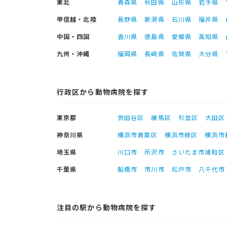
東北
青森県
秋田県
山形県
岩手県
甲信越・北陸
長野県
新潟県
石川県
福井県
中国・四国
香川県
徳島県
愛媛県
高知県
九州・沖縄
福岡県
長崎県
佐賀県
大分県
行政区から動物病院を探す
東京都
世田谷区
練馬区
杉並区
大田区
神奈川県
横浜市青葉区
横浜市緑区
横浜市
埼玉県
川口市
所沢市
さいたま市浦和区
千葉県
船橋市
市川市
松戸市
八千代市
注目の駅から動物病院を探す