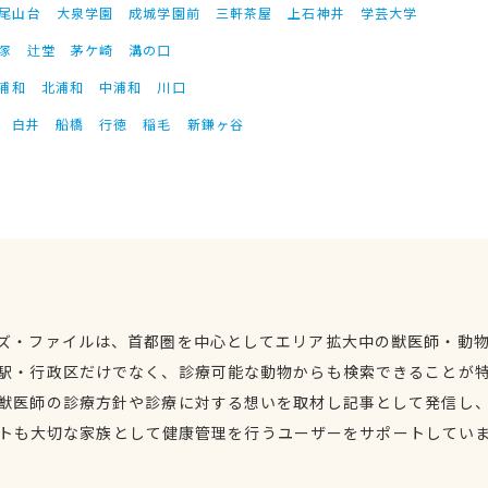
尾山台
大泉学園
成城学園前
三軒茶屋
上石神井
学芸大学
塚
辻堂
茅ケ崎
溝の口
浦和
北浦和
中浦和
川口
白井
船橋
行徳
稲毛
新鎌ヶ谷
ズ・ファイルは、首都圏を中心としてエリア拡大中の獣医師・動
駅・行政区だけでなく、診療可能な動物からも検索できることが
獣医師の診療方針や診療に対する想いを取材し記事として発信し
トも大切な家族として健康管理を行うユーザーをサポートしてい