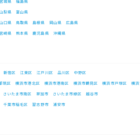
宮城県
福島県
山梨県
富山県
山口県
鳥取県
島根県
岡山県
広島県
宮崎県
熊本県
鹿児島県
沖縄県
新宿区
江東区
江戸川区
品川区
中野区
都筑区
横浜市港北区
横浜市港南区
横浜市鶴見区
横浜市戸塚区
横浜
さいたま市南区
草加市
さいたま市緑区
越谷市
千葉市稲毛区
習志野市
浦安市