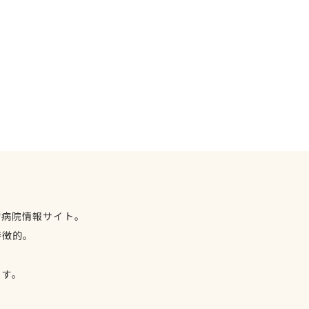
物病院情報サイト。
特徴的。
、
ます。