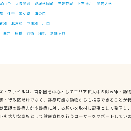
尾山台
大泉学園
成城学園前
三軒茶屋
上石神井
学芸大学
塚
辻堂
茅ケ崎
溝の口
浦和
北浦和
中浦和
川口
白井
船橋
行徳
稲毛
新鎌ヶ谷
ズ・ファイルは、首都圏を中心としてエリア拡大中の獣医師・動
駅・行政区だけでなく、診療可能な動物からも検索できることが
獣医師の診療方針や診療に対する想いを取材し記事として発信し
トも大切な家族として健康管理を行うユーザーをサポートしてい