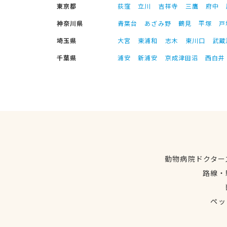
東京都
荻窪
立川
吉祥寺
三鷹
府中
神奈川県
青葉台
あざみ野
鶴見
平塚
戸
埼玉県
大宮
東浦和
志木
東川口
武蔵
千葉県
浦安
新浦安
京成津田沼
西白井
動物病院ドクター
路線・
ペッ