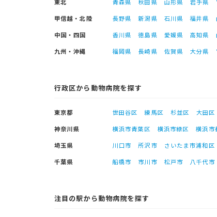
東北
青森県
秋田県
山形県
岩手県
甲信越・北陸
長野県
新潟県
石川県
福井県
中国・四国
香川県
徳島県
愛媛県
高知県
九州・沖縄
福岡県
長崎県
佐賀県
大分県
行政区から動物病院を探す
東京都
世田谷区
練馬区
杉並区
大田区
神奈川県
横浜市青葉区
横浜市緑区
横浜市
埼玉県
川口市
所沢市
さいたま市浦和区
千葉県
船橋市
市川市
松戸市
八千代市
注目の駅から動物病院を探す