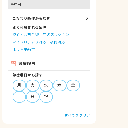
予約可
こだわり条件から探す
よく利用される条件
避妊・去勢手術
狂犬病ワクチン
マイクロチップ対応
夜間対応
ネット予約可
診療曜日
診療曜日から探す
月
火
水
木
金
土
日
祝
すべてをクリア