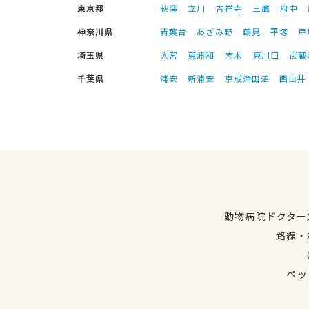
東京都
荻窪
立川
吉祥寺
三鷹
府中
神奈川県
青葉台
あざみ野
鶴見
平塚
戸
埼玉県
大宮
東浦和
志木
東川口
武蔵
千葉県
浦安
新浦安
京成津田沼
西白井
動物病院ドクター
路線・
ペッ