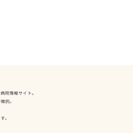
物病院情報サイト。
特徴的。
、
ます。