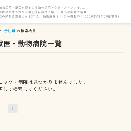
動物病院・獣医を探すなら動物病院ドクターズ・ファイル。
獣医の診療方針や人柄を独自取材で紹介。好みの条件で検索！
街の頼れる獣医さん 937 人、動物病院 9,443 件掲載中！(2026年08月06日現在)
予約可
の検索結果
獣医・動物病院一覧
ニック・病院は見つかりませんでした。
更して検索してください。
1