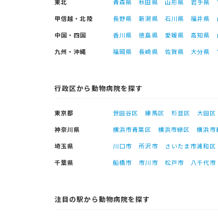
東北
青森県
秋田県
山形県
岩手県
甲信越・北陸
長野県
新潟県
石川県
福井県
中国・四国
香川県
徳島県
愛媛県
高知県
九州・沖縄
福岡県
長崎県
佐賀県
大分県
行政区から動物病院を探す
東京都
世田谷区
練馬区
杉並区
大田区
神奈川県
横浜市青葉区
横浜市緑区
横浜市
埼玉県
川口市
所沢市
さいたま市浦和区
千葉県
船橋市
市川市
松戸市
八千代市
注目の駅から動物病院を探す