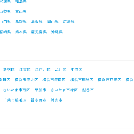
宮城県
福島県
山梨県
富山県
山口県
鳥取県
島根県
岡山県
広島県
宮崎県
熊本県
鹿児島県
沖縄県
新宿区
江東区
江戸川区
品川区
中野区
都筑区
横浜市港北区
横浜市港南区
横浜市鶴見区
横浜市戸塚区
横浜
さいたま市南区
草加市
さいたま市緑区
越谷市
千葉市稲毛区
習志野市
浦安市