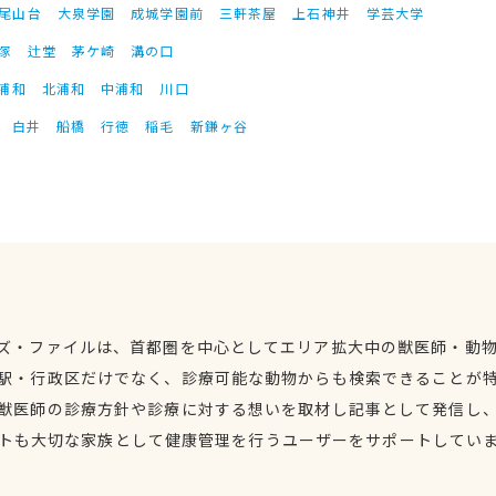
尾山台
大泉学園
成城学園前
三軒茶屋
上石神井
学芸大学
塚
辻堂
茅ケ崎
溝の口
浦和
北浦和
中浦和
川口
白井
船橋
行徳
稲毛
新鎌ヶ谷
ズ・ファイルは、首都圏を中心としてエリア拡大中の獣医師・動
駅・行政区だけでなく、診療可能な動物からも検索できることが
獣医師の診療方針や診療に対する想いを取材し記事として発信し
トも大切な家族として健康管理を行うユーザーをサポートしてい