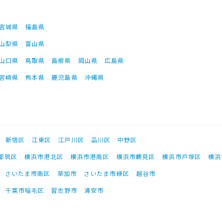
宮城県
福島県
山梨県
富山県
山口県
鳥取県
島根県
岡山県
広島県
宮崎県
熊本県
鹿児島県
沖縄県
新宿区
江東区
江戸川区
品川区
中野区
都筑区
横浜市港北区
横浜市港南区
横浜市鶴見区
横浜市戸塚区
横浜
さいたま市南区
草加市
さいたま市緑区
越谷市
千葉市稲毛区
習志野市
浦安市