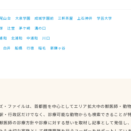
尾山台
大泉学園
成城学園前
三軒茶屋
上石神井
学芸大学
塚
辻堂
茅ケ崎
溝の口
浦和
北浦和
中浦和
川口
白井
船橋
行徳
稲毛
新鎌ヶ谷
ズ・ファイルは、首都圏を中心としてエリア拡大中の獣医師・動
駅・行政区だけでなく、診療可能な動物からも検索できることが
獣医師の診療方針や診療に対する想いを取材し記事として発信し
トも大切な家族として健康管理を行うユーザーをサポートしてい