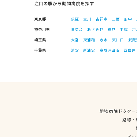
注目の駅から動物病院を探す
東京都
荻窪
立川
吉祥寺
三鷹
府中
神奈川県
青葉台
あざみ野
鶴見
平塚
戸
埼玉県
大宮
東浦和
志木
東川口
武蔵
千葉県
浦安
新浦安
京成津田沼
西白井
動物病院ドクター
路線・
ペッ