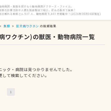
動物病院・獣医を探すなら動物病院ドクターズ・ファイル。
獣医の診療方針や人柄を独自取材で紹介。好みの条件で検索！
街の頼れる獣医さん 937 人、動物病院 9,443 件掲載中！(2026年08月06日現在)
魚類
狂犬病ワクチン
の検索結果
犬病ワクチン)の獣医・動物病院一覧
ニック・病院は見つかりませんでした。
更して検索してください。
1