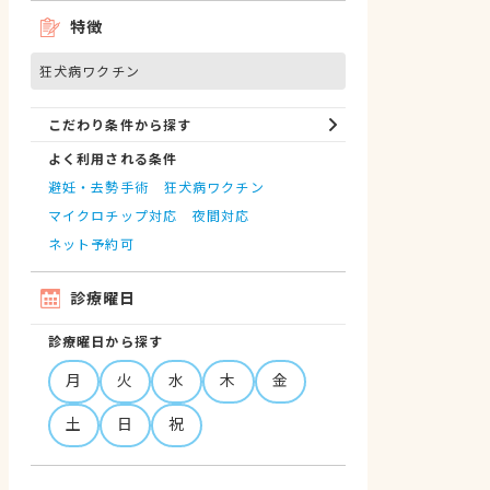
特徴
狂犬病ワクチン
こだわり条件から探す
よく利用される条件
避妊・去勢手術
狂犬病ワクチン
マイクロチップ対応
夜間対応
ネット予約可
診療曜日
診療曜日から探す
月
火
水
木
金
土
日
祝