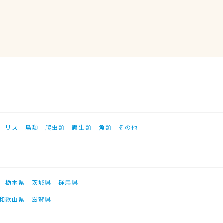
リス
鳥類
爬虫類
両生類
魚類
その他
栃木県
茨城県
群馬県
和歌山県
滋賀県