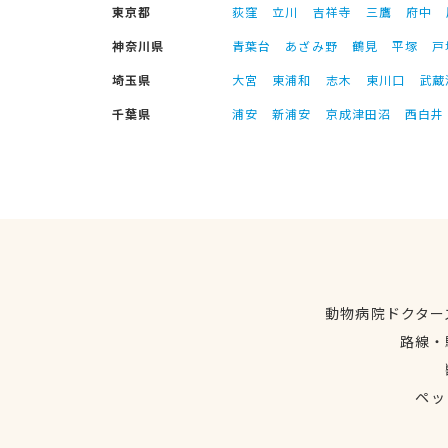
東京都
荻窪
立川
吉祥寺
三鷹
府中
神奈川県
青葉台
あざみ野
鶴見
平塚
戸
埼玉県
大宮
東浦和
志木
東川口
武蔵
千葉県
浦安
新浦安
京成津田沼
西白井
動物病院ドクター
路線・
ペッ