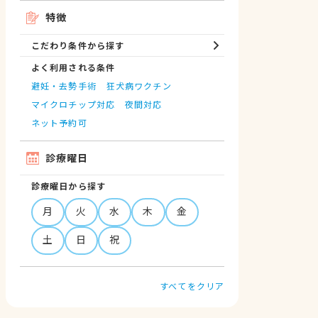
特徴
こだわり条件から探す
よく利用される条件
避妊・去勢手術
狂犬病ワクチン
マイクロチップ対応
夜間対応
ネット予約可
診療曜日
診療曜日から探す
月
火
水
木
金
土
日
祝
すべてをクリア