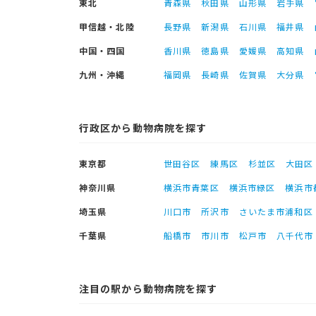
東北
青森県
秋田県
山形県
岩手県
甲信越・北陸
長野県
新潟県
石川県
福井県
中国・四国
香川県
徳島県
愛媛県
高知県
九州・沖縄
福岡県
長崎県
佐賀県
大分県
行政区から動物病院を探す
東京都
世田谷区
練馬区
杉並区
大田区
神奈川県
横浜市青葉区
横浜市緑区
横浜市
埼玉県
川口市
所沢市
さいたま市浦和区
千葉県
船橋市
市川市
松戸市
八千代市
注目の駅から動物病院を探す