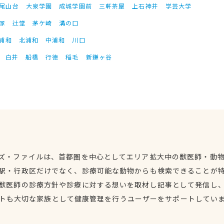
尾山台
大泉学園
成城学園前
三軒茶屋
上石神井
学芸大学
塚
辻堂
茅ケ崎
溝の口
浦和
北浦和
中浦和
川口
白井
船橋
行徳
稲毛
新鎌ヶ谷
ズ・ファイルは、首都圏を中心としてエリア拡大中の獣医師・動
駅・行政区だけでなく、診療可能な動物からも検索できることが
獣医師の診療方針や診療に対する想いを取材し記事として発信し
トも大切な家族として健康管理を行うユーザーをサポートしてい