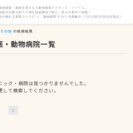
動物病院・獣医を探すなら動物病院ドクターズ・ファイル。
獣医の診療方針や人柄を独自取材で紹介。好みの条件で検索！
街の頼れる獣医さん 937 人、動物病院 9,443 件掲載中！(2026年08月08日現在)
その他
の検索結果
医・動物病院一覧
ニック・病院は見つかりませんでした。
更して検索してください。
1