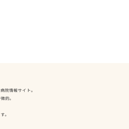
物病院情報サイト。
特徴的。
、
ます。