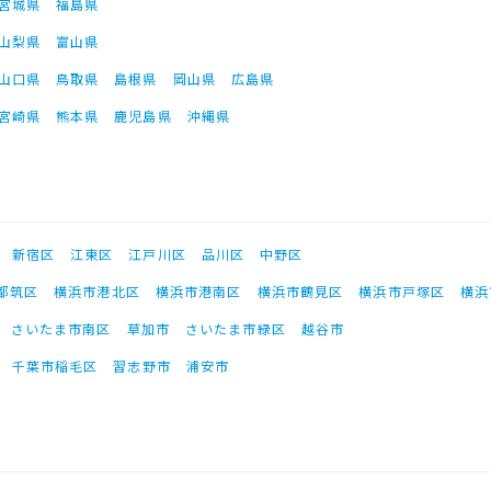
宮城県
福島県
山梨県
富山県
山口県
鳥取県
島根県
岡山県
広島県
宮崎県
熊本県
鹿児島県
沖縄県
新宿区
江東区
江戸川区
品川区
中野区
都筑区
横浜市港北区
横浜市港南区
横浜市鶴見区
横浜市戸塚区
横浜
さいたま市南区
草加市
さいたま市緑区
越谷市
千葉市稲毛区
習志野市
浦安市