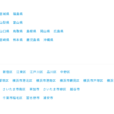
宮城県
福島県
山梨県
富山県
山口県
鳥取県
島根県
岡山県
広島県
宮崎県
熊本県
鹿児島県
沖縄県
新宿区
江東区
江戸川区
品川区
中野区
都筑区
横浜市港北区
横浜市港南区
横浜市鶴見区
横浜市戸塚区
横浜
さいたま市南区
草加市
さいたま市緑区
越谷市
千葉市稲毛区
習志野市
浦安市