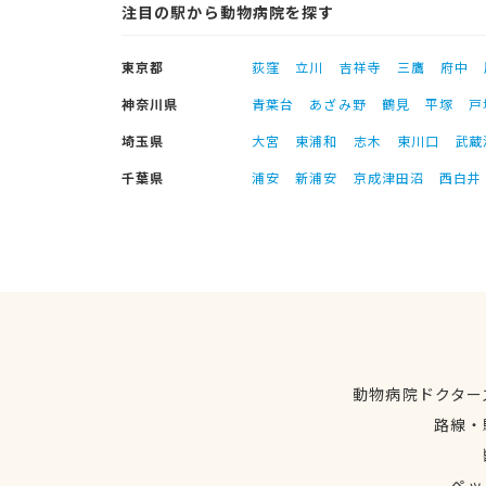
注目の駅から動物病院を探す
東京都
荻窪
立川
吉祥寺
三鷹
府中
神奈川県
青葉台
あざみ野
鶴見
平塚
戸
埼玉県
大宮
東浦和
志木
東川口
武蔵
千葉県
浦安
新浦安
京成津田沼
西白井
動物病院ドクター
路線・
ペッ