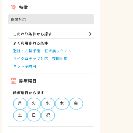
特徴
夜間対応
こだわり条件から探す
よく利用される条件
避妊・去勢手術
狂犬病ワクチン
マイクロチップ対応
夜間対応
ネット予約可
診療曜日
診療曜日から探す
月
火
水
木
金
土
日
祝