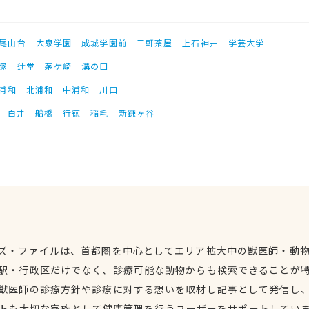
尾山台
大泉学園
成城学園前
三軒茶屋
上石神井
学芸大学
塚
辻堂
茅ケ崎
溝の口
浦和
北浦和
中浦和
川口
白井
船橋
行徳
稲毛
新鎌ヶ谷
ズ・ファイルは、首都圏を中心としてエリア拡大中の獣医師・動
駅・行政区だけでなく、診療可能な動物からも検索できることが
獣医師の診療方針や診療に対する想いを取材し記事として発信し
トも大切な家族として健康管理を行うユーザーをサポートしてい