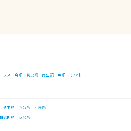
リス
鳥類
爬虫類
両生類
魚類
その他
栃木県
茨城県
群馬県
和歌山県
滋賀県