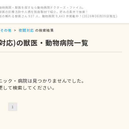
動物病院・獣医を探すなら動物病院ドクターズ・ファイル。
獣医の診療方針や人柄を独自取材で紹介。好みの条件で検索！
街の頼れる獣医さん 937 人、動物病院 9,443 件掲載中！(2026年08月09日現在)
その他
夜間対応
の検索結果
間対応)の獣医・動物病院一覧
ニック・病院は見つかりませんでした。
更して検索してください。
1