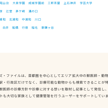
尾山台
大泉学園
成城学園前
三軒茶屋
上石神井
学芸大学
塚
辻堂
茅ケ崎
溝の口
浦和
北浦和
中浦和
川口
白井
船橋
行徳
稲毛
新鎌ヶ谷
ズ・ファイルは、首都圏を中心としてエリア拡大中の獣医師・動
駅・行政区だけでなく、診療可能な動物からも検索できることが
獣医師の診療方針や診療に対する想いを取材し記事として発信し
トも大切な家族として健康管理を行うユーザーをサポートしてい