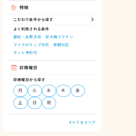
特徴
こだわり条件から探す
よく利用される条件
避妊・去勢手術
狂犬病ワクチン
マイクロチップ対応
夜間対応
ネット予約可
診療曜日
診療曜日から探す
月
火
水
木
金
土
日
祝
すべてをクリア