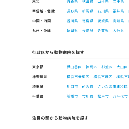
東北
青森県
秋田県
山形県
岩手県
甲信越・北陸
長野県
新潟県
石川県
福井県
中国・四国
香川県
徳島県
愛媛県
高知県
九州・沖縄
福岡県
長崎県
佐賀県
大分県
行政区から動物病院を探す
東京都
世田谷区
練馬区
杉並区
大田区
神奈川県
横浜市青葉区
横浜市緑区
横浜市
埼玉県
川口市
所沢市
さいたま市浦和区
千葉県
船橋市
市川市
松戸市
八千代市
注目の駅から動物病院を探す