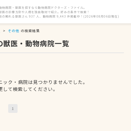
動物病院・獣医を探すなら動物病院ドクターズ・ファイル。
獣医の診療方針や人柄を独自取材で紹介。好みの条件で検索！
街の頼れる獣医さん 937 人、動物病院 9,443 件掲載中！(2026年08月06日現在)
駅
その他
の検索結果
の獣医・動物病院一覧
ニック・病院は見つかりませんでした。
更して検索してください。
1