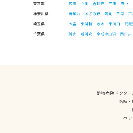
東京都
荻窪
立川
吉祥寺
三鷹
府中
神奈川県
青葉台
あざみ野
鶴見
平塚
戸
埼玉県
大宮
東浦和
志木
東川口
武蔵
千葉県
浦安
新浦安
京成津田沼
西白井
動物病院ドクター
路線・
ペッ