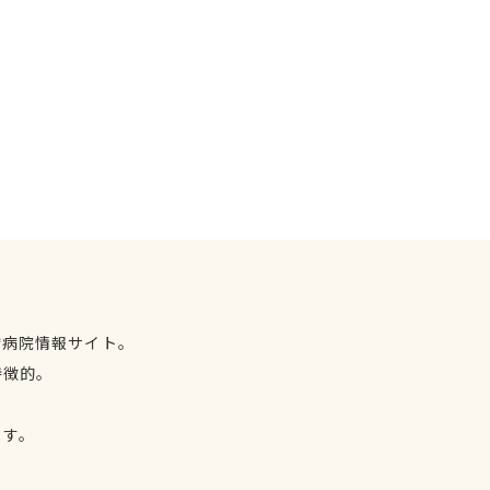
物病院情報サイト。
特徴的。
、
ます。