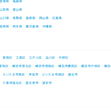
宮城県
福島県
山梨県
富山県
山口県
鳥取県
島根県
岡山県
広島県
宮崎県
熊本県
鹿児島県
沖縄県
新宿区
江東区
江戸川区
品川区
中野区
都筑区
横浜市港北区
横浜市港南区
横浜市鶴見区
横浜市戸塚区
横浜
さいたま市南区
草加市
さいたま市緑区
越谷市
千葉市稲毛区
習志野市
浦安市