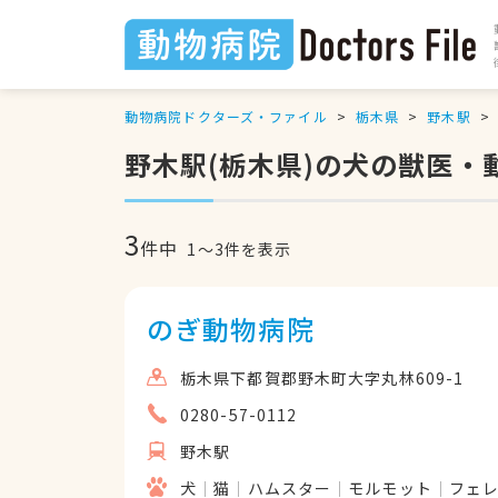
動物病院ドクターズ・ファイル
栃木県
野木駅
野木駅(栃木県)の犬の獣医・
3
件中
1
〜
3
件を表示
のぎ動物病院
栃木県下都賀郡野木町大字丸林609-1
0280-57-0112
野木駅
犬
猫
ハムスター
モルモット
フェ