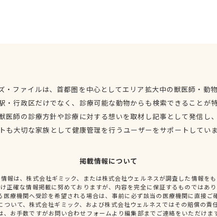
ズ・ファイルは、首都圏を中心としてエリア拡大中の獣医師・動
駅・行政区だけでなく、診療可能な動物からも検索できることが
獣医師の診療方針や診療に対する想いを取材し記事として発信し
トも大切な家族として健康管理を行うユーザーをサポートしてい
掲載情報について
種情報は、株式会社ギミック、または株式会社ウェルネスが調査した情報をも
だけ正確な情報掲載に努めておりますが、内容を完全に保証するものではあり
る医療機関へ受診を希望される場合は、事前に必ず該当の医療機関に直接ご
について、株式会社ギミック、および株式会社ウェルネスではその賠償の責
は、お手数ですがお問い合わせフォームより編集部までご連絡をいただけま