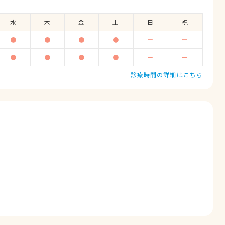
水
木
金
土
日
祝
●
●
●
●
ー
ー
●
●
●
●
ー
ー
診療時間の詳細はこちら