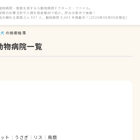
動物病院・獣医を探すなら動物病院ドクターズ・ファイル。
獣医の診療方針や人柄を独自取材で紹介。好みの条件で検索！
街の頼れる獣医さん 937 人、動物病院 9,443 件掲載中！(2026年08月09日現在)
犬
の検索結果
動物病院一覧
レット
うさぎ
リス
鳥類