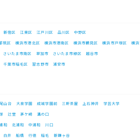
新宿区
江東区
江戸川区
品川区
中野区
都筑区
横浜市港北区
横浜市港南区
横浜市鶴見区
横浜市戸塚区
横浜
さいたま市南区
草加市
さいたま市緑区
越谷市
千葉市稲毛区
習志野市
浦安市
尾山台
大泉学園
成城学園前
三軒茶屋
上石神井
学芸大学
塚
辻堂
茅ケ崎
溝の口
浦和
北浦和
中浦和
川口
白井
船橋
行徳
稲毛
新鎌ヶ谷