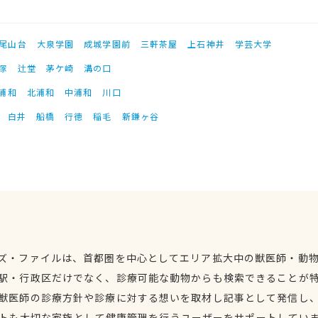
尾山台
大泉学園
成城学園前
三軒茶屋
上石神井
学芸大学
塚
辻堂
茅ケ崎
溝の口
浦和
北浦和
中浦和
川口
白井
船橋
行徳
稲毛
新鎌ヶ谷
ズ・ファイルは、首都圏を中心としてエリア拡大中の獣医師・動
駅・行政区だけでなく、診療可能な動物からも検索できることが
獣医師の診療方針や診療に対する想いを取材し記事として発信し
トも大切な家族として健康管理を行うユーザーをサポートしてい