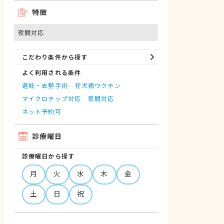
特徴
夜間対応
こだわり条件から探す
よく利用される条件
避妊・去勢手術
狂犬病ワクチン
マイクロチップ対応
夜間対応
ネット予約可
診療曜日
診療曜日から探す
月
火
水
木
金
土
日
祝