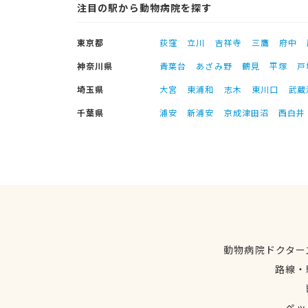
注目の駅から動物病院を探す
東京都
荻窪
立川
吉祥寺
三鷹
府中
神奈川県
青葉台
あざみ野
鶴見
平塚
戸
埼玉県
大宮
東浦和
志木
東川口
武蔵
千葉県
浦安
新浦安
京成津田沼
西白井
動物病院ドクター
路線・
ペッ