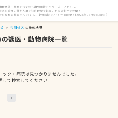
動物病院・獣医を探すなら動物病院ドクターズ・ファイル。
獣医の診療方針や人柄を独自取材で紹介。好みの条件で検索！
街の頼れる獣医さん 937 人、動物病院 9,443 件掲載中！(2026年08月06日現在)
犬
夜間対応
の検索結果
応)の獣医・動物病院一覧
ニック・病院は見つかりませんでした。
更して検索してください。
1