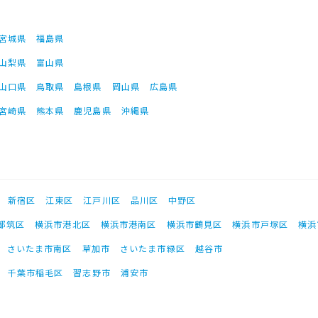
宮城県
福島県
山梨県
富山県
山口県
鳥取県
島根県
岡山県
広島県
宮崎県
熊本県
鹿児島県
沖縄県
新宿区
江東区
江戸川区
品川区
中野区
都筑区
横浜市港北区
横浜市港南区
横浜市鶴見区
横浜市戸塚区
横浜
さいたま市南区
草加市
さいたま市緑区
越谷市
千葉市稲毛区
習志野市
浦安市