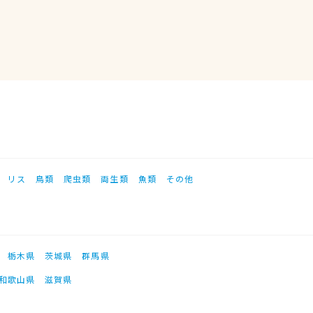
リス
鳥類
爬虫類
両生類
魚類
その他
栃木県
茨城県
群馬県
和歌山県
滋賀県