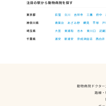
注目の駅から動物病院を探す
東京都
荻窪
立川
吉祥寺
三鷹
府中
神奈川県
青葉台
あざみ野
鶴見
平塚
戸
埼玉県
大宮
東浦和
志木
東川口
武蔵
千葉県
浦安
新浦安
京成津田沼
西白井
動物病院ドクター
路線・
ペッ