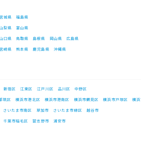
宮城県
福島県
山梨県
富山県
山口県
鳥取県
島根県
岡山県
広島県
宮崎県
熊本県
鹿児島県
沖縄県
新宿区
江東区
江戸川区
品川区
中野区
都筑区
横浜市港北区
横浜市港南区
横浜市鶴見区
横浜市戸塚区
横浜
さいたま市南区
草加市
さいたま市緑区
越谷市
千葉市稲毛区
習志野市
浦安市