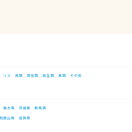
リス
鳥類
爬虫類
両生類
魚類
その他
栃木県
茨城県
群馬県
和歌山県
滋賀県