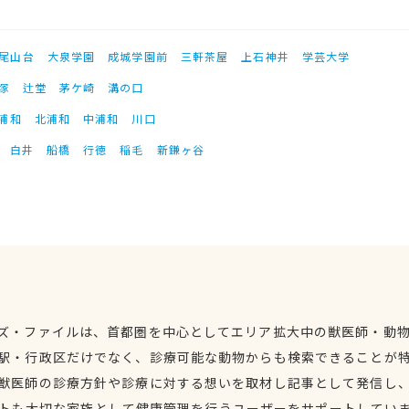
尾山台
大泉学園
成城学園前
三軒茶屋
上石神井
学芸大学
塚
辻堂
茅ケ崎
溝の口
浦和
北浦和
中浦和
川口
白井
船橋
行徳
稲毛
新鎌ヶ谷
ズ・ファイルは、首都圏を中心としてエリア拡大中の獣医師・動
駅・行政区だけでなく、診療可能な動物からも検索できることが
獣医師の診療方針や診療に対する想いを取材し記事として発信し
トも大切な家族として健康管理を行うユーザーをサポートしてい