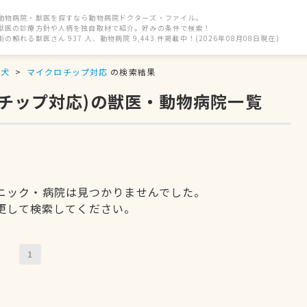
動物病院・獣医を探すなら動物病院ドクターズ・ファイル。
獣医の診療方針や人柄を独自取材で紹介。好みの条件で検索！
街の頼れる獣医さん 937 人、動物病院 9,443 件掲載中！(2026年08月08日現在)
犬
マイクロチップ対応
の検索結果
ロチップ対応)の獣医・動物病院一覧
ニック・病院は見つかりませんでした。
更して検索してください。
1