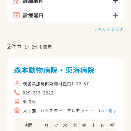
詳細条件
診療曜日
すべてをクリア
2
件中
1
〜
2
件を表示
森本動物病院・東海病院
茨城県那珂郡東海村豊白1-12-57
029-283-2222
東海駅
犬
猫
ハムスター
モルモット
フェレット
うさ
すべて見る
時間
月
火
水
木
金
土
日
祝