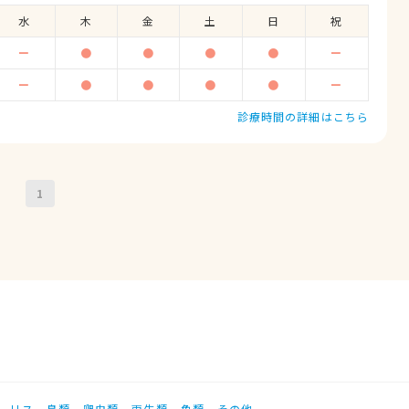
水
木
金
土
日
祝
ー
●
●
●
●
ー
ー
●
●
●
●
ー
診療時間の詳細はこちら
1
リス
鳥類
爬虫類
両生類
魚類
その他