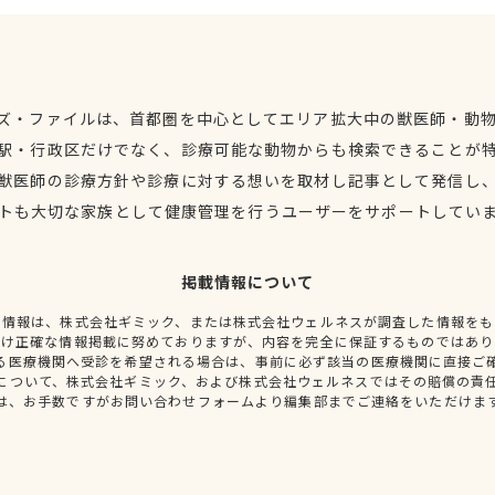
ズ・ファイルは、首都圏を中心としてエリア拡大中の獣医師・動
駅・行政区だけでなく、診療可能な動物からも検索できることが
獣医師の診療方針や診療に対する想いを取材し記事として発信し
トも大切な家族として健康管理を行うユーザーをサポートしてい
掲載情報について
種情報は、株式会社ギミック、または株式会社ウェルネスが調査した情報をも
だけ正確な情報掲載に努めておりますが、内容を完全に保証するものではあり
る医療機関へ受診を希望される場合は、事前に必ず該当の医療機関に直接ご
について、株式会社ギミック、および株式会社ウェルネスではその賠償の責
は、お手数ですがお問い合わせフォームより編集部までご連絡をいただけま