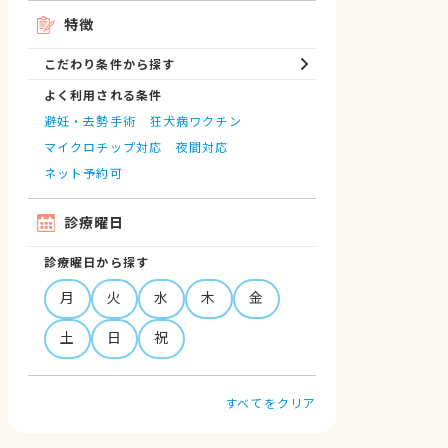
特徴
こだわり条件から探す
よく利用される条件
避妊・去勢手術
狂犬病ワクチン
マイクロチップ対応
夜間対応
ネット予約可
診療曜日
診療曜日から探す
月
火
水
木
金
土
日
祝
すべてをクリア