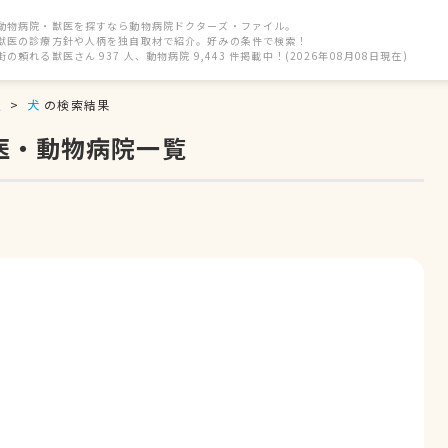
動物病院・獣医を探すなら動物病院ドクターズ・ファイル。
獣医の診療方針や人柄を独自取材で紹介。好みの条件で検索！
街の頼れる獣医さん 937 人、動物病院 9,443 件掲載中！(2026年08月08日現在)
駅
犬
の検索結果
医・動物病院一覧