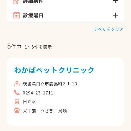
詳細条件
診療曜日
すべてをクリア
5
件中
1
〜
5
件を表示
わかばペットクリニック
茨城県日立市鹿島町2-1-13
0294-23-1711
日立駅
犬
猫
うさぎ
鳥類