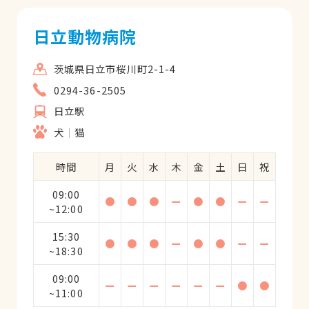
日立動物病院
茨城県日立市桜川町2-1-4
0294-36-2505
日立駅
犬
猫
時間
月
火
水
木
金
土
日
祝
09:00
●
●
●
ー
●
●
ー
ー
~12:00
15:30
●
●
●
ー
●
●
ー
ー
~18:30
09:00
ー
ー
ー
ー
ー
ー
●
●
~11:00