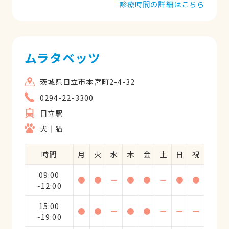
診療時間の詳細はこちら
ムラタベッツ
茨城県日立市本宮町2-4-32
0294-22-3300
日立駅
犬
猫
時間
月
火
水
木
金
土
日
祝
09:00
●
●
ー
●
●
ー
●
●
~12:00
15:00
●
●
ー
●
●
ー
ー
ー
~19:00