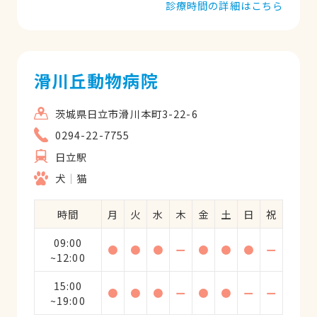
診療時間の詳細はこちら
滑川丘動物病院
茨城県日立市滑川本町3-22-6
0294-22-7755
日立駅
犬
猫
時間
月
火
水
木
金
土
日
祝
09:00
●
●
●
ー
●
●
●
ー
~12:00
15:00
●
●
●
ー
●
●
ー
ー
~19:00