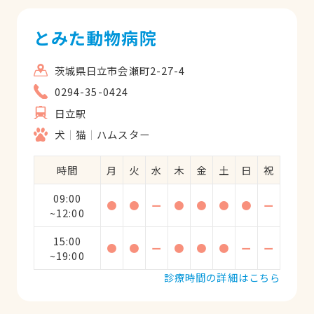
とみた動物病院
茨城県日立市会瀬町2-27-4
0294-35-0424
日立駅
犬
猫
ハムスター
時間
月
火
水
木
金
土
日
祝
09:00
●
●
ー
●
●
●
●
ー
~12:00
15:00
●
●
ー
●
●
●
ー
ー
~19:00
診療時間の詳細はこちら