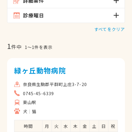
詳細条件
診療曜日
すべてをクリア
1
件中
1
〜
1
件を表示
緑ヶ丘動物病院
奈良県生駒郡平群町上庄3-7-20
0745-45-6339
東山駅
犬
猫
時間
月
火
水
木
金
土
日
祝