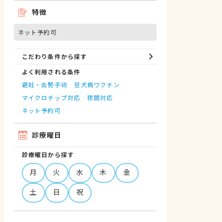
特徴
ネット予約可
こだわり条件から探す
よく利用される条件
避妊・去勢手術
狂犬病ワクチン
マイクロチップ対応
夜間対応
ネット予約可
診療曜日
診療曜日から探す
月
火
水
木
金
土
日
祝