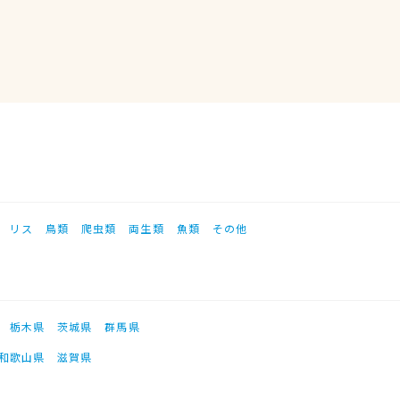
リス
鳥類
爬虫類
両生類
魚類
その他
栃木県
茨城県
群馬県
和歌山県
滋賀県