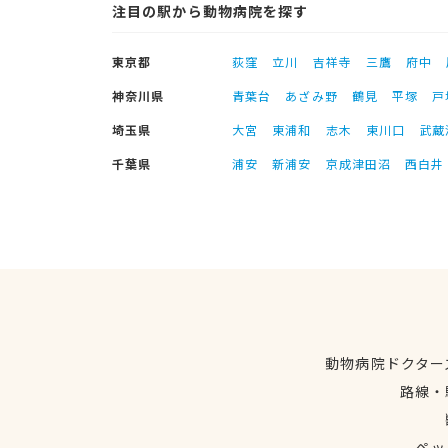
注目の駅から動物病院を探す
東京都
荻窪
立川
吉祥寺
三鷹
府中
神奈川県
青葉台
あざみ野
鶴見
平塚
戸
埼玉県
大宮
東浦和
志木
東川口
武蔵
千葉県
浦安
新浦安
京成津田沼
西白井
動物病院ドクター
路線・
ペッ