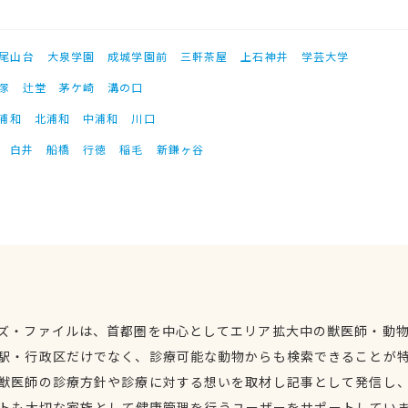
尾山台
大泉学園
成城学園前
三軒茶屋
上石神井
学芸大学
塚
辻堂
茅ケ崎
溝の口
浦和
北浦和
中浦和
川口
白井
船橋
行徳
稲毛
新鎌ヶ谷
ズ・ファイルは、首都圏を中心としてエリア拡大中の獣医師・動
駅・行政区だけでなく、診療可能な動物からも検索できることが
獣医師の診療方針や診療に対する想いを取材し記事として発信し
トも大切な家族として健康管理を行うユーザーをサポートしてい