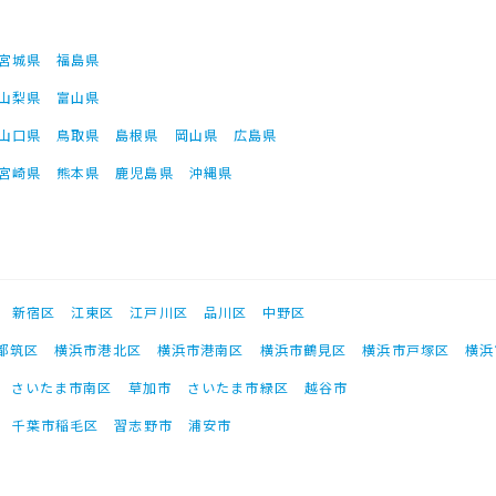
宮城県
福島県
山梨県
富山県
山口県
鳥取県
島根県
岡山県
広島県
宮崎県
熊本県
鹿児島県
沖縄県
新宿区
江東区
江戸川区
品川区
中野区
都筑区
横浜市港北区
横浜市港南区
横浜市鶴見区
横浜市戸塚区
横浜
さいたま市南区
草加市
さいたま市緑区
越谷市
千葉市稲毛区
習志野市
浦安市