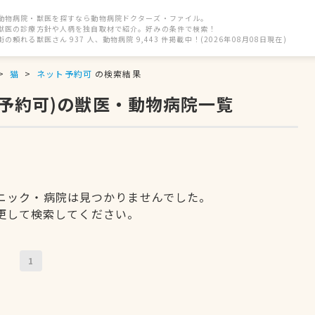
動物病院・獣医を探すなら動物病院ドクターズ・ファイル。
獣医の診療方針や人柄を独自取材で紹介。好みの条件で検索！
街の頼れる獣医さん 937 人、動物病院 9,443 件掲載中！(2026年08月08日現在)
猫
ネット予約可
の検索結果
ト予約可)の獣医・動物病院一覧
ニック・病院は見つかりませんでした。
更して検索してください。
1