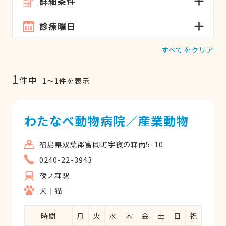
詳細条件
診療曜日
すべてをクリア
1
件中
1
〜
1
件を表示
わたなべ動物病院／産業動物
福島県双葉郡富岡町字夜の森南5-10
0240-22-3943
夜ノ森駅
犬
猫
時間
月
火
水
木
金
土
日
祝