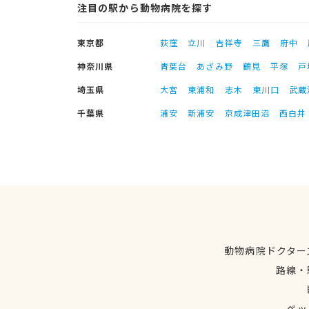
注目の駅から動物病院を探す
東京都
荻窪
立川
吉祥寺
三鷹
府中
神奈川県
青葉台
あざみ野
鶴見
平塚
戸
埼玉県
大宮
東浦和
志木
東川口
武蔵
千葉県
浦安
新浦安
京成津田沼
西白井
動物病院ドクター
路線・
ペッ