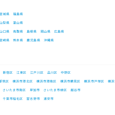
宮城県
福島県
山梨県
富山県
山口県
鳥取県
島根県
岡山県
広島県
宮崎県
熊本県
鹿児島県
沖縄県
新宿区
江東区
江戸川区
品川区
中野区
都筑区
横浜市港北区
横浜市港南区
横浜市鶴見区
横浜市戸塚区
横浜
さいたま市南区
草加市
さいたま市緑区
越谷市
千葉市稲毛区
習志野市
浦安市