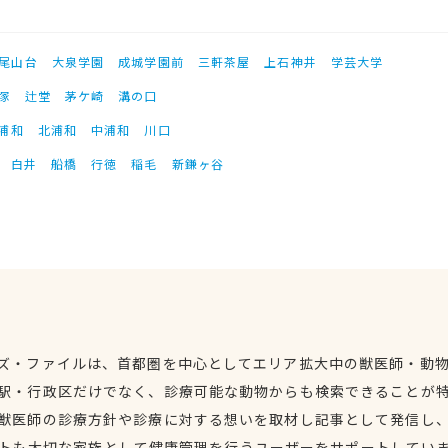
尾山台
大泉学園
成城学園前
三軒茶屋
上石神井
学芸大学
塚
辻堂
茅ケ崎
溝の口
浦和
北浦和
中浦和
川口
白井
船橋
行徳
稲毛
新鎌ヶ谷
ズ・ファイルは、首都圏を中心としてエリア拡大中の獣医師・動
駅・行政区だけでなく、診療可能な動物からも検索できることが
獣医師の診療方針や診療に対する想いを取材し記事として発信し
トも大切な家族として健康管理を行うユーザーをサポートしてい