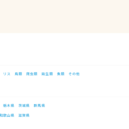
リス
鳥類
爬虫類
両生類
魚類
その他
栃木県
茨城県
群馬県
和歌山県
滋賀県