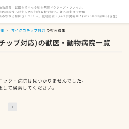
動物病院・獣医を探すなら動物病院ドクターズ・ファイル。
獣医の診療方針や人柄を独自取材で紹介。好みの条件で検索！
街の頼れる獣医さん 937 人、動物病院 9,443 件掲載中！(2026年08月06日現在)
猫
マイクロチップ対応
の検索結果
ロチップ対応)の獣医・動物病院一覧
ニック・病院は見つかりませんでした。
更して検索してください。
1