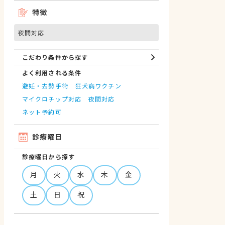
特徴
夜間対応
こだわり条件から探す
よく利用される条件
避妊・去勢手術
狂犬病ワクチン
マイクロチップ対応
夜間対応
ネット予約可
診療曜日
診療曜日から探す
月
火
水
木
金
土
日
祝