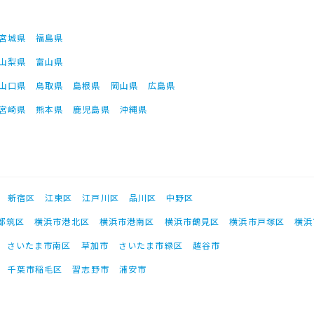
宮城県
福島県
山梨県
富山県
山口県
鳥取県
島根県
岡山県
広島県
宮崎県
熊本県
鹿児島県
沖縄県
新宿区
江東区
江戸川区
品川区
中野区
都筑区
横浜市港北区
横浜市港南区
横浜市鶴見区
横浜市戸塚区
横浜
さいたま市南区
草加市
さいたま市緑区
越谷市
千葉市稲毛区
習志野市
浦安市