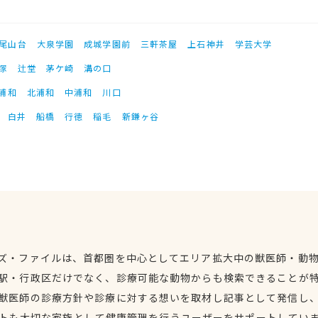
尾山台
大泉学園
成城学園前
三軒茶屋
上石神井
学芸大学
塚
辻堂
茅ケ崎
溝の口
浦和
北浦和
中浦和
川口
白井
船橋
行徳
稲毛
新鎌ヶ谷
ズ・ファイルは、首都圏を中心としてエリア拡大中の獣医師・動
駅・行政区だけでなく、診療可能な動物からも検索できることが
獣医師の診療方針や診療に対する想いを取材し記事として発信し
トも大切な家族として健康管理を行うユーザーをサポートしてい