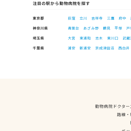
注目の駅から動物病院を探す
東京都
荻窪
立川
吉祥寺
三鷹
府中
神奈川県
青葉台
あざみ野
鶴見
平塚
戸
埼玉県
大宮
東浦和
志木
東川口
武蔵
千葉県
浦安
新浦安
京成津田沼
西白井
動物病院ドクター
路線・
ペッ