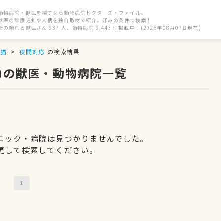
動物病院・獣医を探すなら動物病院ドクターズ・ファイル。
獣医の診療方針や人柄を独自取材で紹介。好みの条件で検索！
街の頼れる獣医さん 937 人、動物病院 9,443 件掲載中！(2026年08月07日現在)
猫
夜間対応
の検索結果
応)の獣医・動物病院一覧
ニック・病院は見つかりませんでした。
更して検索してください。
1