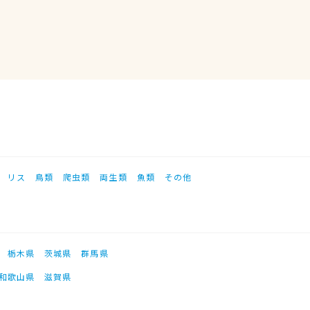
リス
鳥類
爬虫類
両生類
魚類
その他
栃木県
茨城県
群馬県
和歌山県
滋賀県