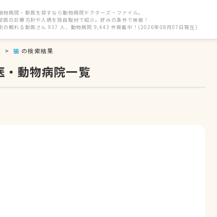
動物病院・獣医を探すなら動物病院ドクターズ・ファイル。
獣医の診療方針や人柄を独自取材で紹介。好みの条件で検索！
街の頼れる獣医さん 937 人、動物病院 9,443 件掲載中！(2026年08月07日現在)
駅
猫
の検索結果
医・動物病院一覧