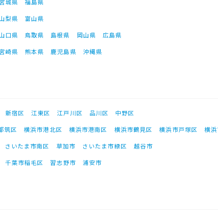
宮城県
福島県
山梨県
富山県
山口県
鳥取県
島根県
岡山県
広島県
宮崎県
熊本県
鹿児島県
沖縄県
新宿区
江東区
江戸川区
品川区
中野区
都筑区
横浜市港北区
横浜市港南区
横浜市鶴見区
横浜市戸塚区
横浜
さいたま市南区
草加市
さいたま市緑区
越谷市
千葉市稲毛区
習志野市
浦安市