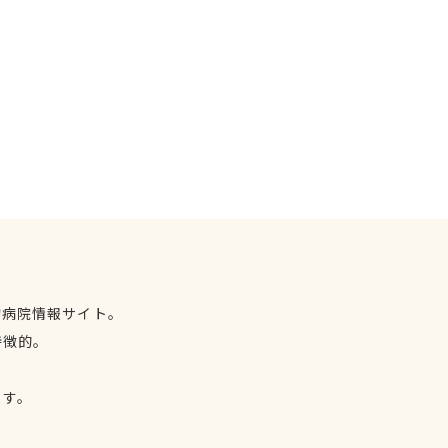
物病院情報サイト。
特徴的。
、
ます。