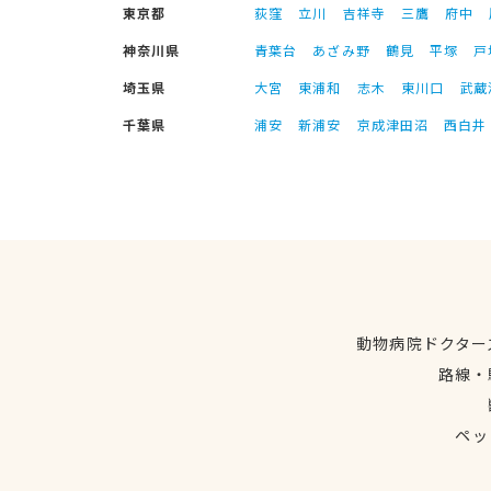
東京都
荻窪
立川
吉祥寺
三鷹
府中
神奈川県
青葉台
あざみ野
鶴見
平塚
戸
埼玉県
大宮
東浦和
志木
東川口
武蔵
千葉県
浦安
新浦安
京成津田沼
西白井
動物病院ドクター
路線・
ペッ