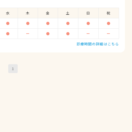
水
木
金
土
日
祝
●
●
●
●
●
●
●
ー
●
●
ー
ー
診療時間の詳細はこちら
1