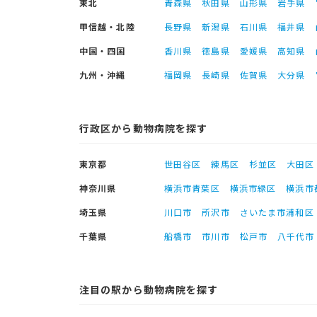
東北
青森県
秋田県
山形県
岩手県
甲信越・北陸
長野県
新潟県
石川県
福井県
中国・四国
香川県
徳島県
愛媛県
高知県
九州・沖縄
福岡県
長崎県
佐賀県
大分県
行政区から動物病院を探す
東京都
世田谷区
練馬区
杉並区
大田区
神奈川県
横浜市青葉区
横浜市緑区
横浜市
埼玉県
川口市
所沢市
さいたま市浦和区
千葉県
船橋市
市川市
松戸市
八千代市
注目の駅から動物病院を探す