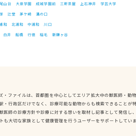
尾山台
大泉学園
成城学園前
三軒茶屋
上石神井
学芸大学
塚
辻堂
茅ケ崎
溝の口
浦和
北浦和
中浦和
川口
白井
船橋
行徳
稲毛
新鎌ヶ谷
ズ・ファイルは、首都圏を中心としてエリア拡大中の獣医師・動
駅・行政区だけでなく、診療可能な動物からも検索できることが
獣医師の診療方針や診療に対する想いを取材し記事として発信し
トも大切な家族として健康管理を行うユーザーをサポートしてい