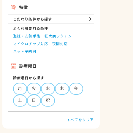
特徴
こだわり条件から探す
よく利用される条件
避妊・去勢手術
狂犬病ワクチン
マイクロチップ対応
夜間対応
ネット予約可
診療曜日
診療曜日から探す
月
火
水
木
金
土
日
祝
すべてをクリア