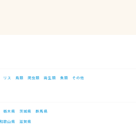
リス
鳥類
爬虫類
両生類
魚類
その他
栃木県
茨城県
群馬県
和歌山県
滋賀県