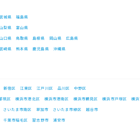
宮城県
福島県
山梨県
富山県
山口県
鳥取県
島根県
岡山県
広島県
宮崎県
熊本県
鹿児島県
沖縄県
新宿区
江東区
江戸川区
品川区
中野区
都筑区
横浜市港北区
横浜市港南区
横浜市鶴見区
横浜市戸塚区
横浜
さいたま市南区
草加市
さいたま市緑区
越谷市
千葉市稲毛区
習志野市
浦安市