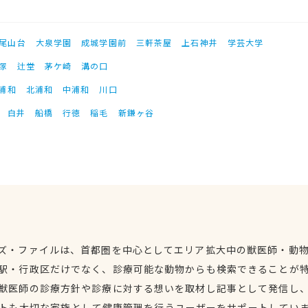
尾山台
大泉学園
成城学園前
三軒茶屋
上石神井
学芸大学
塚
辻堂
茅ケ崎
溝の口
浦和
北浦和
中浦和
川口
白井
船橋
行徳
稲毛
新鎌ヶ谷
ズ・ファイルは、首都圏を中心としてエリア拡大中の獣医師・動
駅・行政区だけでなく、診療可能な動物からも検索できることが
獣医師の診療方針や診療に対する想いを取材し記事として発信し
トも大切な家族として健康管理を行うユーザーをサポートしてい