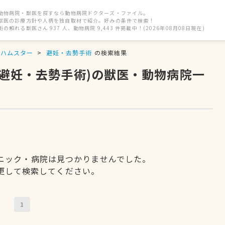
動物病院・獣医を探すなら動物病院ドクターズ・ファイル。
獣医の診療方針や人柄を独自取材で紹介。好みの条件で検索！
街の頼れる獣医さん 937 人、動物病院 9,443 件掲載中！(2026年08月08日現在)
ハムスター
避妊・去勢手術
の検索結果
(避妊・去勢手術)の獣医・動物病院一
ニック・病院は見つかりませんでした。
更して検索してください。
1