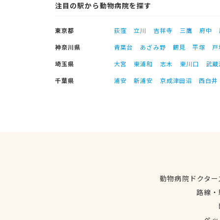
注目の駅から動物病院を探す
東京都
荻窪
立川
吉祥寺
三鷹
府中
神奈川県
青葉台
あざみ野
鶴見
平塚
戸
埼玉県
大宮
東浦和
志木
東川口
武蔵
千葉県
浦安
新浦安
京成津田沼
西白井
動物病院ドクター
路線・
ペッ