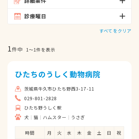
詳細条件
診療曜日
すべてをクリア
1
件中
1
〜
1
件を表示
ひたちのうしく動物病院
茨城県牛久市ひたち野西3-17-11
029-801-2828
ひたち野うしく駅
犬
猫
ハムスター
うさぎ
時間
月
火
水
木
金
土
日
祝