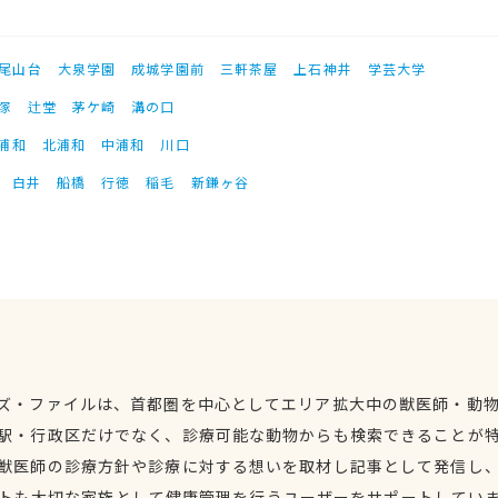
尾山台
大泉学園
成城学園前
三軒茶屋
上石神井
学芸大学
塚
辻堂
茅ケ崎
溝の口
浦和
北浦和
中浦和
川口
白井
船橋
行徳
稲毛
新鎌ヶ谷
ズ・ファイルは、首都圏を中心としてエリア拡大中の獣医師・動
駅・行政区だけでなく、診療可能な動物からも検索できることが
獣医師の診療方針や診療に対する想いを取材し記事として発信し
トも大切な家族として健康管理を行うユーザーをサポートしてい