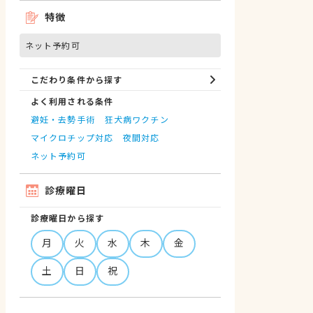
特徴
ネット予約可
こだわり条件から探す
よく利用される条件
避妊・去勢手術
狂犬病ワクチン
マイクロチップ対応
夜間対応
ネット予約可
診療曜日
診療曜日から探す
月
火
水
木
金
土
日
祝