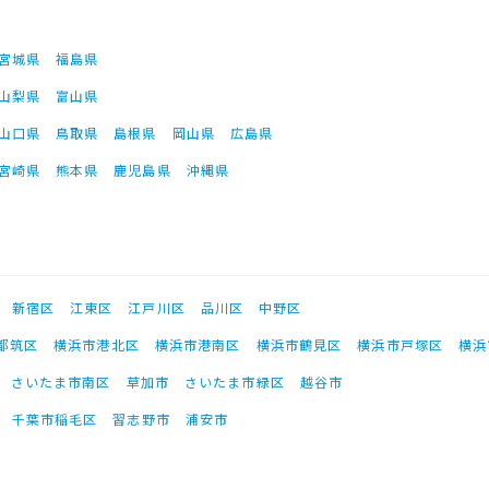
宮城県
福島県
山梨県
富山県
山口県
鳥取県
島根県
岡山県
広島県
宮崎県
熊本県
鹿児島県
沖縄県
新宿区
江東区
江戸川区
品川区
中野区
都筑区
横浜市港北区
横浜市港南区
横浜市鶴見区
横浜市戸塚区
横浜
さいたま市南区
草加市
さいたま市緑区
越谷市
千葉市稲毛区
習志野市
浦安市