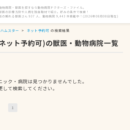
動物病院・獣医を探すなら動物病院ドクターズ・ファイル。
獣医の診療方針や人柄を独自取材で紹介。好みの条件で検索！
街の頼れる獣医さん 937 人、動物病院 9,443 件掲載中！(2026年08月08日現在)
ハムスター
ネット予約可
の検索結果
(ネット予約可)の獣医・動物病院一覧
ニック・病院は見つかりませんでした。
更して検索してください。
1