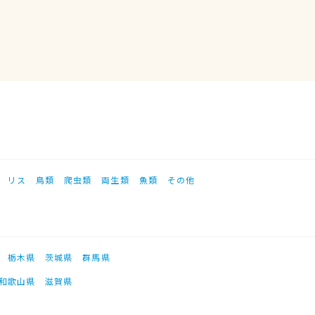
リス
鳥類
爬虫類
両生類
魚類
その他
栃木県
茨城県
群馬県
和歌山県
滋賀県