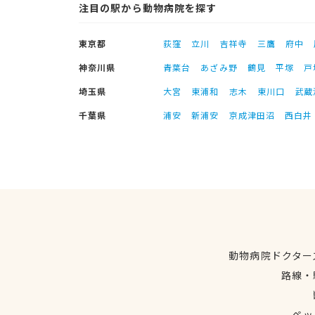
注目の駅から動物病院を探す
東京都
荻窪
立川
吉祥寺
三鷹
府中
神奈川県
青葉台
あざみ野
鶴見
平塚
戸
埼玉県
大宮
東浦和
志木
東川口
武蔵
千葉県
浦安
新浦安
京成津田沼
西白井
動物病院ドクター
路線・
ペッ